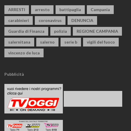
ARRESTI
arresto
battipaglia
Campania
carabinieri
coronavirus
DENUNCIA
Guardia di Finanza
polizia
REGIONE CAMPANIA
salernitana
salerno
serie b
vigili del fuoco
vincenzo de luca
Pubblicità