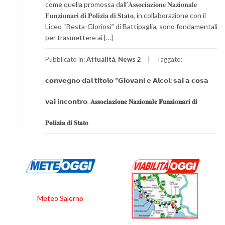
come quella promossa dall’𝐀𝐬𝐬𝐨𝐜𝐢𝐚𝐳𝐢𝐨𝐧𝐞 𝐍𝐚𝐳𝐢𝐨𝐧𝐚𝐥𝐞
𝐅𝐮𝐧𝐳𝐢𝐨𝐧𝐚𝐫𝐢 𝐝𝐢 𝐏𝐨𝐥𝐢𝐳𝐢𝐚 𝐝𝐢 𝐒𝐭𝐚𝐭𝐨, in collaborazione con il
Liceo “Besta-Gloriosi” di Battipaglia, sono fondamentali
per trasmettere ai […]
Pubblicato in:
Attualità
,
News 2
Taggato:
𝗰𝗼𝗻𝘃𝗲𝗴𝗻𝗼 𝗱𝗮𝗹 𝘁𝗶𝘁𝗼𝗹𝗼 "𝗚𝗶𝗼𝘃𝗮𝗻𝗶 𝗲 𝗔𝗹𝗰𝗼𝗹: 𝘀𝗮𝗶 𝗮 𝗰𝗼𝘀𝗮
𝘃𝗮𝗶 𝗶𝗻𝗰𝗼𝗻𝘁𝗿𝗼
,
𝐀𝐬𝐬𝐨𝐜𝐢𝐚𝐳𝐢𝐨𝐧𝐞 𝐍𝐚𝐳𝐢𝐨𝐧𝐚𝐥𝐞 𝐅𝐮𝐧𝐳𝐢𝐨𝐧𝐚𝐫𝐢 𝐝𝐢
𝐏𝐨𝐥𝐢𝐳𝐢𝐚 𝐝𝐢 𝐒𝐭𝐚𝐭𝐨
Meteo Salerno