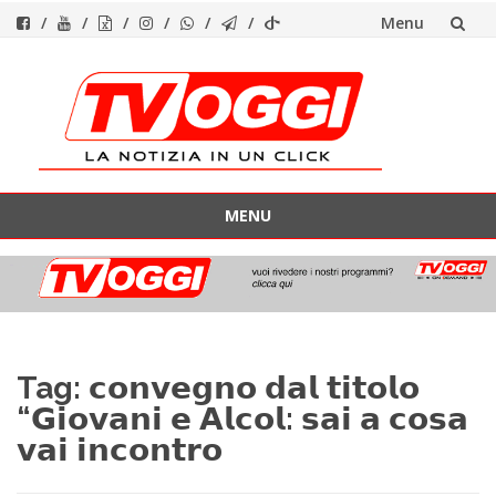
Menu
Vai
al
contenuto
MENU
Vai
al
contenuto
Tag:
𝗰𝗼𝗻𝘃𝗲𝗴𝗻𝗼 𝗱𝗮𝗹 𝘁𝗶𝘁𝗼𝗹𝗼
“𝗚𝗶𝗼𝘃𝗮𝗻𝗶 𝗲 𝗔𝗹𝗰𝗼𝗹: 𝘀𝗮𝗶 𝗮 𝗰𝗼𝘀𝗮
𝘃𝗮𝗶 𝗶𝗻𝗰𝗼𝗻𝘁𝗿𝗼