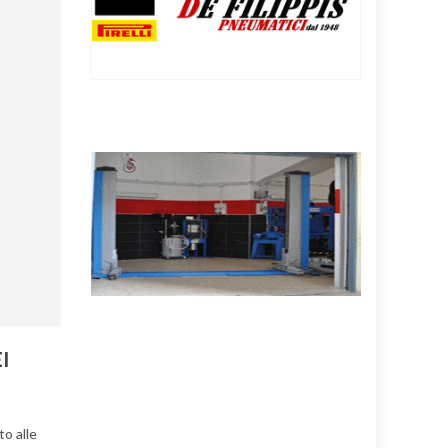
I
to alle