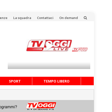
uenze
La squadra
Contattaci
On demand
SPORT
TEMPO LIBERO