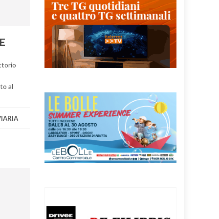
E
ttorio
to al
IARIA