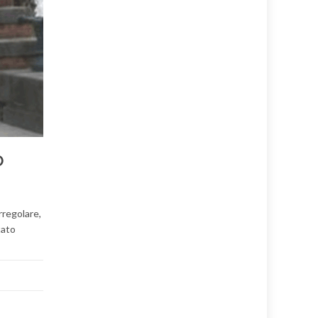
O
rregolare,
tato