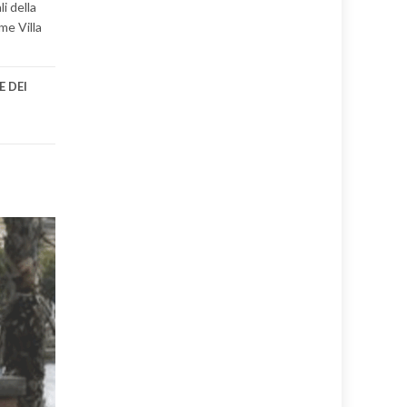
i della
me Villa
 DEI