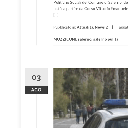
Politiche Sociali del Comune di Salerno, ded
città, a partire da Corso Vittorio Emanuele.
[…]
Pubblicato in:
Attualità
,
News 2
Tagga
MOZZICONI
,
salerno
,
salerno pulita
03
AGO