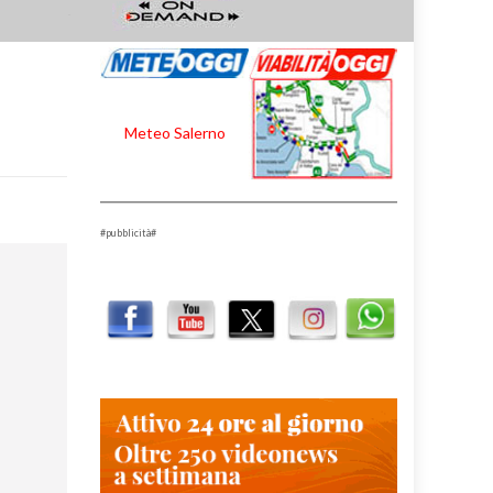
Meteo Salerno
#pubblicità#