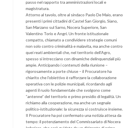
passo nel rapporto tra amministrazioni locali e
magistratura.
Attorno al tavolo, oltre al sindaco Paolo De Maio, erano
presenti i primi cittadini di Castel San Giorgio, Siano,
San Marzano sul Sarno, Nocera Superiore, San
Valentino Torio e Angri. Un fronte istituzionale
compatto, chiamato a condividere strategie comuni
non solo contro criminalità e malavita, ma anche contro
quei reati ambientali che, nel territorio dell’Agro,
spesso si intrecciano con dinamiche delinquenziali più
ampie. Anticipando i contenuti della riunione –
rigorosamente a porte chiuse – il Procuratore ha
chiarito che l’obiettivo è rafforzare la collaborazione
operativa con le polizie municipali, ricordando agli
agenti il ruolo fondamentale che svolgono come
“antenne” del territorio e primo presidio di legalità. Un
richiamo alla cooperazione, ma anche un segnale
politico‑istituzionale: la sicurezza si costruisce insieme.
Il Procuratore ha poi confermato una notizia attesa da
tempo: il potenziamento del Commissariato di Nocera
Inferiore, che sarà guidato da un dirigente di primo