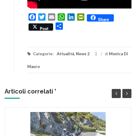
Facebook
Twitter
Email
WhatsApp
LinkedIn
PrintFriendly
Share
Condividi
Post
Categorie:
Attualità
,
News 2
/
di
Monica Di
Mauro
Articoli correlati '