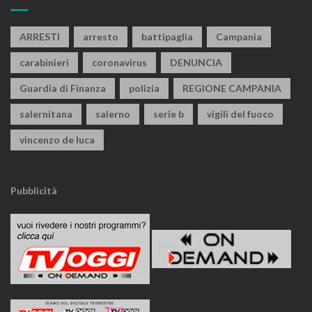
ARRESTI
arresto
battipaglia
Campania
carabinieri
coronavirus
DENUNCIA
Guardia di Finanza
polizia
REGIONE CAMPANIA
salernitana
salerno
serie b
vigili del fuoco
vincenzo de luca
Pubblicità