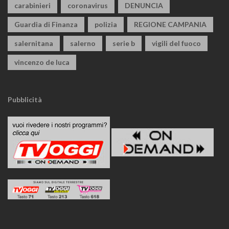
carabinieri
coronavirus
DENUNCIA
Guardia di Finanza
polizia
REGIONE CAMPANIA
salernitana
salerno
serie b
vigili del fuoco
vincenzo de luca
Pubblicità