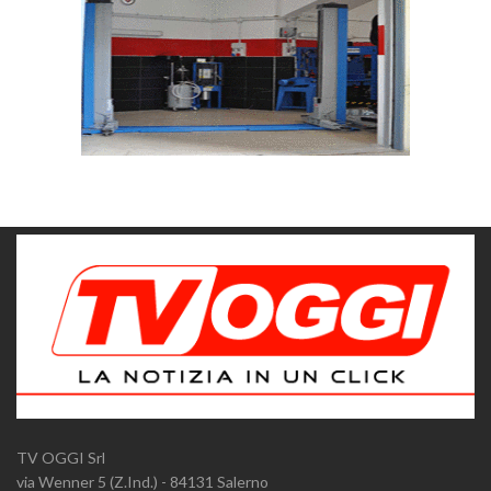
TV OGGI Srl
via Wenner 5 (Z.Ind.) - 84131 Salerno