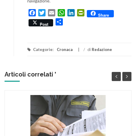
navigazione.
Facebook
Twitter
Email
WhatsApp
LinkedIn
PrintFriendly
Share
Condividi
Post
Categorie:
Cronaca
/
di
Redazione
Articoli correlati '