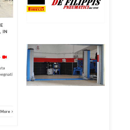
GIOCHI: IL COMUNE
DI SALERNO CORRE AI
RIPARI
LE
Doppio S.O.S. da via
 IN
Parmenide, dove campo da
basket e parco giochi sono
Crona
finiti nel mirino di atti
vandalici e danneggiamenti.
–
Le...
sta
Attualità
,
News 2
Read More
mpegnati
 More