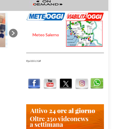
Meteo Salerno
#pubblicità#