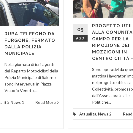
PROGETTO UTI
05
ALLA COMUNITÀ,
RUBA TELEFONO DA
AGO
CAMPO PER LA
FURGONE, FERMATO
RIMOZIONE DEI
DALLA POLIZIA
MOZZICONI IN
MUNICIPALE
CENTRO CITTÀ 
Nella giornata di ieri, agenti
Sono operativi da que
del Reparto Motociclisti della
mattina i lavoratori i
Polizia Municipale di Salerno
nel progetto utile alla
sono intervenuti in Piazza
Collettività, promosso
Vittorio Veneto,...
dall’Assessorato alle
Politiche...
alità
,
News 1
Read More
Attualità
,
News 2
Read