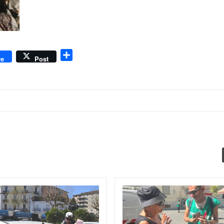
dly
Condividi
re
Post