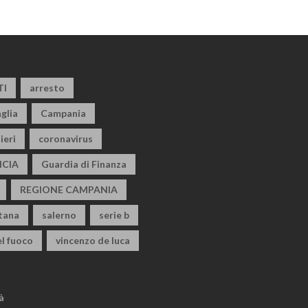
TI
arresto
glia
Campania
ieri
coronavirus
CIA
Guardia di Finanza
REGIONE CAMPANIA
itana
salerno
serie b
el fuoco
vincenzo de luca
à