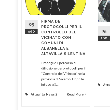
omani,
di Santa
ocera
FIRMA DEI
di Luigi
05
PROTOCOLLI PER IL
05
AGO
CONTROLLO DEL
VICINATO CON I
AGO
d More
COMUNI DI
ALBANELLA E
ALTAVILLA SILENTINA
Prosegue il percorso di
diffusione dei protocolli per il
“Controllo del Vicinato” nella
provincia di Salerno. Dopo le
intese già...
Attu
Attualità
,
News 2
Read More