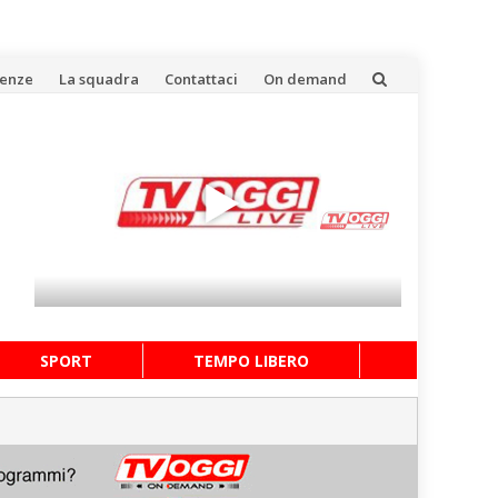
uenze
La squadra
Contattaci
On demand
SPORT
TEMPO LIBERO