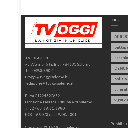
TAG
ARRES
battipa
carabin
TV OGGI Srl
via Wenner 5 (Z.Ind.) - 84131 Salerno
DENUN
Tel. 089.302824
tvoggi@tvoggisalerno.it |
polizia
redazione@tvoggisalerno.it
salern
P. Iva 01224820652
vigili d
Iscrizione testata Tribunale di Salerno
n° 527 del 18/11/1980
ROC n° 9073 del 29/08/2001
Pubblicit
Copyright © TVOGGI Salerno.