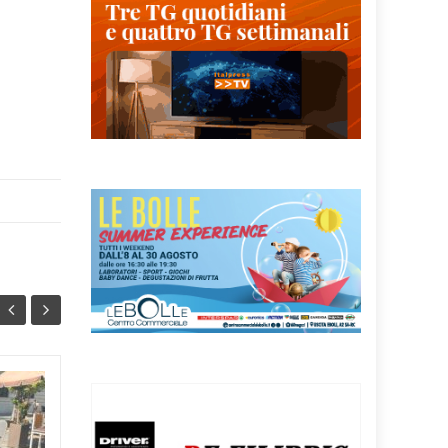
VIA PARMENIDE, SOS
05
05
DAL CAMPO DA
AGO
BASKET E DAL PARCO
AGO