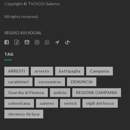
Copyright © TVOGGI Salerno.
All rights reserved.
SEGUICI SUI SOCIAL
TAG
ARRESTI
arresto
battipaglia
Campania
carabinieri
coronavirus
DENUNCIA
Guardia di Finanza
polizia
REGIONE CAMPANIA
salernitana
salerno
serie b
vigili del fuoco
vincenzo de luca