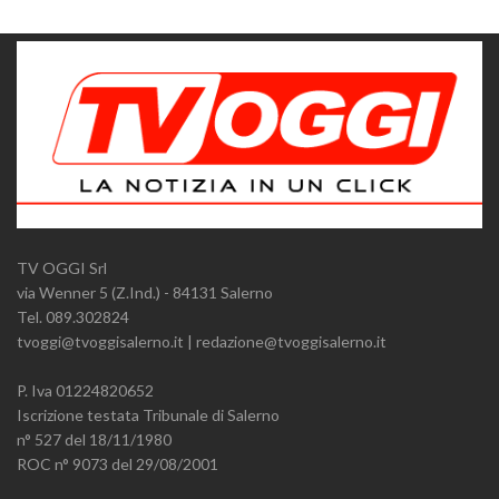
TV OGGI Srl
via Wenner 5 (Z.Ind.) - 84131 Salerno
Tel. 089.302824
tvoggi@tvoggisalerno.it | redazione@tvoggisalerno.it
P. Iva 01224820652
Iscrizione testata Tribunale di Salerno
n° 527 del 18/11/1980
ROC n° 9073 del 29/08/2001