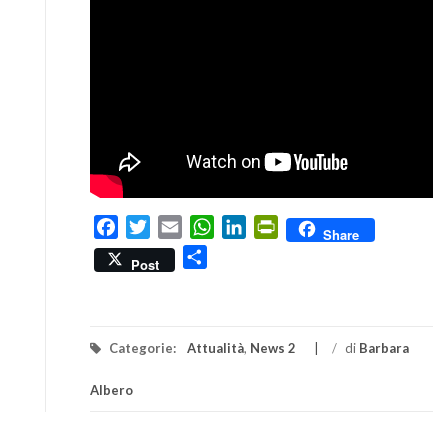
Facebook
Twitter
Email
WhatsApp
LinkedIn
PrintFriendly
Share
Condividi
Post
Categorie:
Attualità
,
News 2
/
di
Barbara
Albero