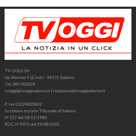
TV OGGI Srl
via Wenner 5 (Z.Ind.) - 84131 Salerno
Tel. 089.302824
tvoggi@tvoggisalerno.it | redazione@tvoggisalerno.it
P. Iva 01224820652
Iscrizione testata Tribunale di Salerno
n° 527 del 18/11/1980
ROC n° 9073 del 29/08/2001