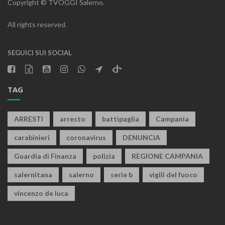
Copyright © TVOGGI Salerno.
All rights reserved.
SEGUICI SUI SOCIAL
TAG
ARRESTI
arresto
battipaglia
Campania
carabinieri
coronavirus
DENUNCIA
Guardia di Finanza
polizia
REGIONE CAMPANIA
salernitana
salerno
serie b
vigili del fuoco
vincenzo de luca