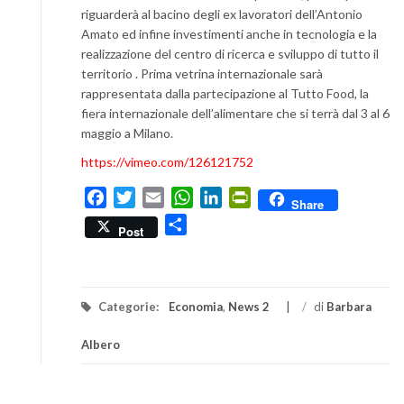
riguarderà al bacino degli ex lavoratori dell’Antonio
Amato ed infine investimenti anche in tecnologia e la
realizzazione del centro di ricerca e sviluppo di tutto il
territorio . Prima vetrina internazionale sarà
rappresentata dalla partecipazione al Tutto Food, la
fiera internazionale dell’alimentare che si terrà dal 3 al 6
maggio a Milano.
https://vimeo.com/126121752
Facebook
Twitter
Email
WhatsApp
LinkedIn
PrintFriendly
Share
Condividi
Post
Categorie:
Economia
,
News 2
/
di
Barbara
Albero