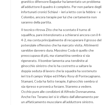
granitico difensore Bagadur ha lamentato un problema
all’adduttore il quadro è completo. Per non parlare degli
infortunati cronici Schiavi – ieri a letto con la febbre – e
Colombo, ancora terapie per lui che certamente non
saranno della partita.
Il tecnico ritrova Zito che ha scontato il turno di
squalifica, pare intenzionato a schierarsi ancora con il 4-
4-2, ma conta principalmente di recuperare il grosso del
potenziale offensivo che ha marcato visita. Altrimenti
sarebbe davvero dura. Massimo Coda è quello che
preoccupava di più, ma stamattina sembra si sia
rigenerato. Il bomber lamenta una tendinite al
ginocchio sinistro che lo ha costretto a saltare la
doppia seduta di lavoro che la squadra ha sostenuto
ieri tra il campo Volpe ed il Mary Rosy di Pontecagnano.
Stamani, Coda ha fatto terapie, il ginocchio sembra si
sia ripreso e proverà a forzare. Staremo a vedere.
Occhio pure alle condizioni di Alfredo Donnarumma.
Anche l’ex Teramo ieri si è sfilato dall’allenamento per
un affaticamento muscolare all’adduttore sinistro.