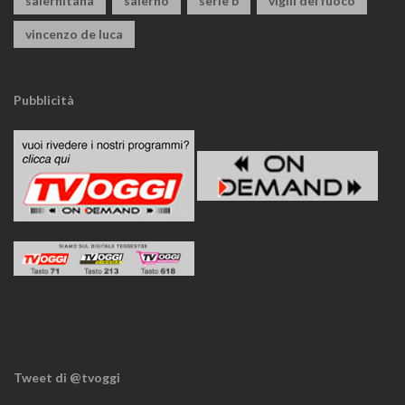
salernitana
salerno
serie b
vigili del fuoco
vincenzo de luca
Pubblicità
Tweet di @tvoggi