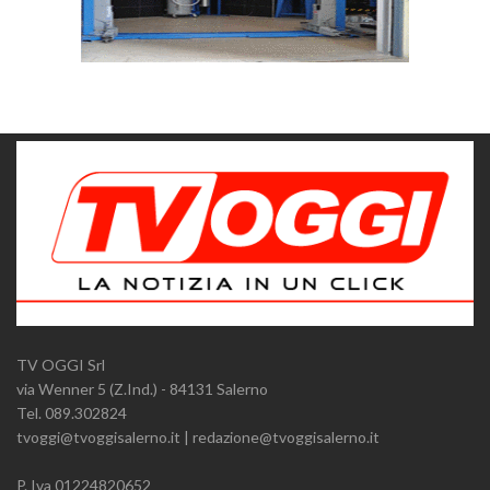
TV OGGI Srl
via Wenner 5 (Z.Ind.) - 84131 Salerno
Tel. 089.302824
tvoggi@tvoggisalerno.it | redazione@tvoggisalerno.it
P. Iva 01224820652