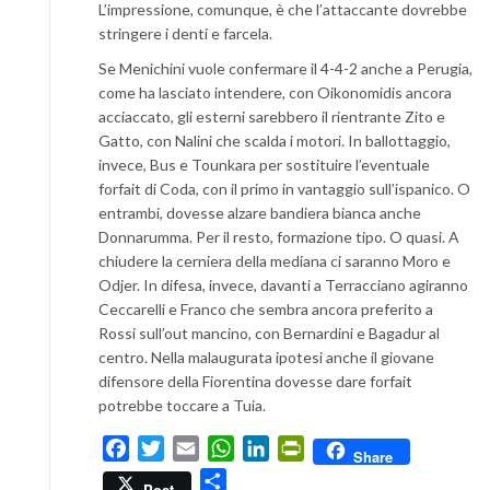
L’impressione, comunque, è che l’attaccante dovrebbe
stringere i denti e farcela.
Se Menichini vuole confermare il 4-4-2 anche a Perugia,
come ha lasciato intendere, con Oikonomidis ancora
acciaccato, gli esterni sarebbero il rientrante Zito e
Gatto, con Nalini che scalda i motori. In ballottaggio,
invece, Bus e Tounkara per sostituire l’eventuale
forfait di Coda, con il primo in vantaggio sull’ispanico. O
entrambi, dovesse alzare bandiera bianca anche
Donnarumma. Per il resto, formazione tipo. O quasi. A
chiudere la cerniera della mediana ci saranno Moro e
Odjer. In difesa, invece, davanti a Terracciano agiranno
Ceccarelli e Franco che sembra ancora preferito a
Rossi sull’out mancino, con Bernardini e Bagadur al
centro. Nella malaugurata ipotesi anche il giovane
difensore della Fiorentina dovesse dare forfait
potrebbe toccare a Tuia.
Facebook
Twitter
Email
WhatsApp
LinkedIn
PrintFriendly
Share
Condividi
Post