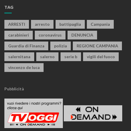
TAG
ARRESTI
arresto
battipaglia
Campania
carabinieri
coronavirus
DENUNCIA
Guardia di Finanza
polizia
REGIONE CAMPANIA
salernitana
salerno
serie b
vigili del fuoco
vincenzo de luca
Pubblicità