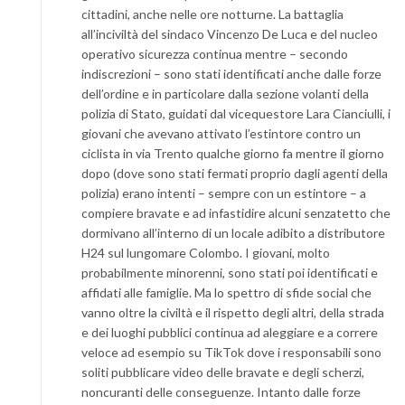
cittadini, anche nelle ore notturne. La battaglia
all’inciviltà del sindaco Vincenzo De Luca e del nucleo
operativo sicurezza continua mentre – secondo
indiscrezioni – sono stati identificati anche dalle forze
dell’ordine e in particolare dalla sezione volanti della
polizia di Stato, guidati dal vicequestore Lara Cianciulli, i
giovani che avevano attivato l’estintore contro un
ciclista in via Trento qualche giorno fa mentre il giorno
dopo (dove sono stati fermati proprio dagli agenti della
polizia) erano intenti – sempre con un estintore – a
compiere bravate e ad infastidire alcuni senzatetto che
dormivano all’interno di un locale adibito a distributore
H24 sul lungomare Colombo. I giovani, molto
probabilmente minorenni, sono stati poi identificati e
affidati alle famiglie. Ma lo spettro di sfide social che
vanno oltre la civiltà e il rispetto degli altri, della strada
e dei luoghi pubblici continua ad aleggiare e a correre
veloce ad esempio su TikTok dove i responsabili sono
soliti pubblicare video delle bravate e degli scherzi,
noncuranti delle conseguenze. Intanto dalle forze