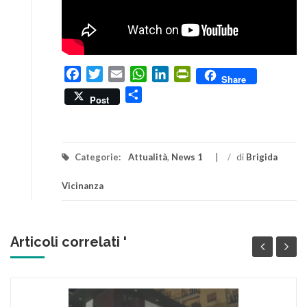
Facebook
Twitter
Email
WhatsApp
LinkedIn
PrintFriendly
Share
Condividi
Post
Categorie:
Attualità
,
News 1
/
di
Brigida
Vicinanza
Articoli correlati '