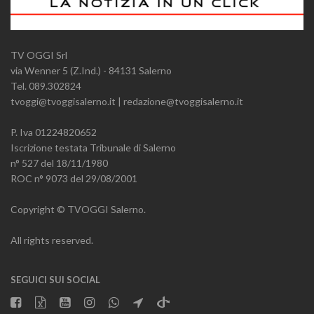
TV OGGI Srl
via Wenner 5 (Z.Ind.) - 84131 Salerno
Tel. 089.302824
tvoggi@tvoggisalerno.it | redazione@tvoggisalerno.it
P. Iva 01224820652
Iscrizione testata Tribunale di Salerno
n° 527 del 18/11/1980
ROC n° 9073 del 29/08/2001
Copyright © TVOGGI Salerno.
All rights reserved.
SEGUICI SUI SOCIAL