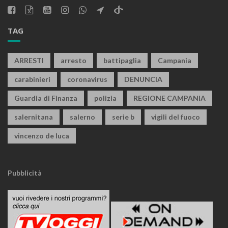
TAG
ARRESTI
arresto
battipaglia
Campania
carabinieri
coronavirus
DENUNCIA
Guardia di Finanza
polizia
REGIONE CAMPANIA
salernitana
salerno
serie b
vigili del fuoco
vincenzo de luca
Pubblicità