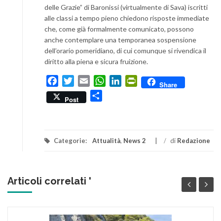
delle Grazie” di Baronissi (virtualmente di Sava) iscritti
alle classi a tempo pieno chiedono risposte immediate
che, come già formalmente comunicato, possono
anche contemplare una temporanea sospensione
dell’orario pomeridiano, di cui comunque si rivendica il
diritto alla piena e sicura fruizione.
Facebook
Twitter
Email
WhatsApp
LinkedIn
PrintFriendly
Share
Condividi
Post
Categorie:
Attualità
,
News 2
/
di
Redazione
Articoli correlati '