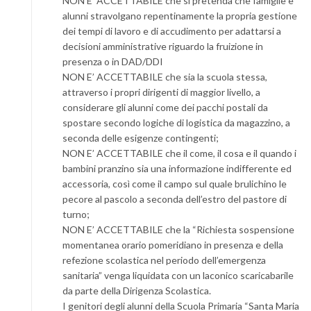
NON E’ ACCETTABILE che si pretenda che famiglie e
alunni stravolgano repentinamente la propria gestione
dei tempi di lavoro e di accudimento per adattarsi a
decisioni amministrative riguardo la fruizione in
presenza o in DAD/DDI
NON E’ ACCETTABILE che sia la scuola stessa,
attraverso i propri dirigenti di maggior livello, a
considerare gli alunni come dei pacchi postali da
spostare secondo logiche di logistica da magazzino, a
seconda delle esigenze contingenti;
NON E’ ACCETTABILE che il come, il cosa e il quando i
bambini pranzino sia una informazione indifferente ed
accessoria, così come il campo sul quale brulichino le
pecore al pascolo a seconda dell’estro del pastore di
turno;
NON E’ ACCETTABILE che la “Richiesta sospensione
momentanea orario pomeridiano in presenza e della
refezione scolastica nel periodo dell’emergenza
sanitaria” venga liquidata con un laconico scaricabarile
da parte della Dirigenza Scolastica.
I genitori degli alunni della Scuola Primaria “Santa Maria