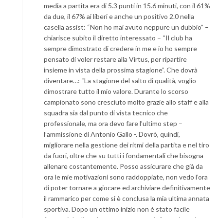
media a partita era di 5.3 punti in 15.6 minuti, con il 61%
da due, il 67% ai liberi e anche un positivo 2.0 nella
casella assist: “Non ho mai avuto neppure un dubbio” –
chiarisce subito il diretto interessato – “Il club ha
sempre dimostrato di credere in me e io ho sempre
pensato di voler restare alla Virtus, per ripartire
insieme in vista della prossima stagione”. Che dovrà
diventare…: “La stagione del salto di qualità, voglio
dimostrare tutto il mio valore. Durante lo scorso
campionato sono cresciuto molto grazie allo staff e alla
squadra sia dal punto di vista tecnico che
professionale, ma ora devo fare l’ultimo step –
l’ammissione di Antonio Gallo -. Dovrò, quindi,
migliorare nella gestione dei ritmi della partita e nel tiro
da fuori, oltre che su tutti i fondamentali che bisogna
allenare costantemente. Posso assicurare che già da
ora le mie motivazioni sono raddoppiate, non vedo l’ora
di poter tornare a giocare ed archiviare definitivamente
il rammarico per come si è conclusa la mia ultima annata
sportiva. Dopo un ottimo inizio non è stato facile