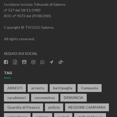
Iscrizione testata Tribunale di Salerno
n° 527 del 18/11/1980
ROC n° 9073 del 29/08/2001
Copyright © TVOGGI Salerno.
All rights reserved.
SEGUICI SUI SOCIAL
TAG
ARRESTI
arresto
battipaglia
Campania
carabinieri
coronavirus
DENUNCIA
Guardia di Finanza
polizia
REGIONE CAMPANIA
salernitana
salerno
serie b
vigili del fuoco