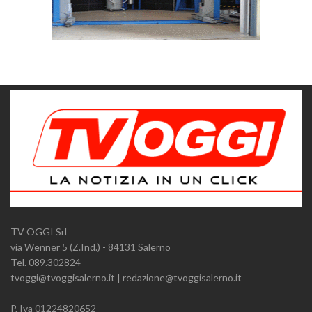
TV OGGI Srl
via Wenner 5 (Z.Ind.) - 84131 Salerno
Tel. 089.302824
tvoggi@tvoggisalerno.it | redazione@tvoggisalerno.it
P. Iva 01224820652