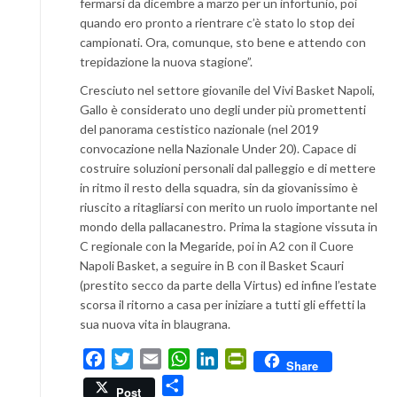
fermarsi da dicembre a marzo per un infortunio, poi
quando ero pronto a rientrare c’è stato lo stop dei
campionati. Ora, comunque, sto bene e attendo con
trepidazione la nuova stagione”.
Cresciuto nel settore giovanile del Vivi Basket Napoli,
Gallo è considerato uno degli under più promettenti
del panorama cestistico nazionale (nel 2019
convocazione nella Nazionale Under 20). Capace di
costruire soluzioni personali dal palleggio e di mettere
in ritmo il resto della squadra, sin da giovanissimo è
riuscito a ritagliarsi con merito un ruolo importante nel
mondo della pallacanestro. Prima la stagione vissuta in
C regionale con la Megaride, poi in A2 con il Cuore
Napoli Basket, a seguire in B con il Basket Scauri
(prestito secco da parte della Virtus) ed infine l’estate
scorsa il ritorno a casa per iniziare a tutti gli effetti la
sua nuova vita in blaugrana.
Facebook
Twitter
Email
WhatsApp
LinkedIn
PrintFriendly
Share
Condividi
Post