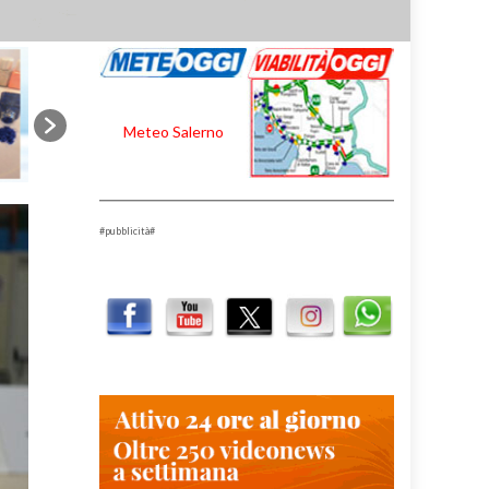
Meteo Salerno
#pubblicità#