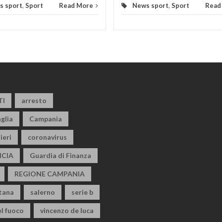
s sport
,
Sport
Read More
News sport
,
Sport
Read
TI
arresto
glia
Campania
ieri
coronavirus
CIA
Guardia di Finanza
REGIONE CAMPANIA
itana
salerno
serie b
el fuoco
vincenzo de luca