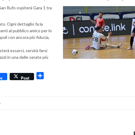
 San Rufo ospiterà Gara 1 tra
o. Ogni dettaglio fa la
vanti al pubblico amico per lo
poli con ancora più fiducia,
sterà esserci, servirà farsi
azzi in una delle serate più
dly
Condividi
re
Post
e