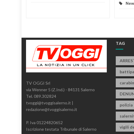
New
TAG
ARRES
battipa
carabin
TV OGGI Srl
via Wenner 5 (Z.Ind.) - 84131 Salerno
DENUN
Tel. 089.302824
tvoggi@tvoggisalerno.it |
polizia
redazione@tvoggisalerno.it
salern
P. Iva 01224820652
vigili d
Iscrizione testata Tribunale di Salerno