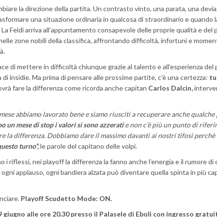
mbiare la direzione della partita. Un contrasto vinto, una parata, una devi
asformare una situazione ordinaria in qualcosa di straordinario e quando l
iù. La Feldi arriva all’appuntamento consapevole delle proprie qualità e del 
lle zone nobili della classifica, affrontando difficoltà, infortuni e momen
à.
ce di mettere in difficoltà chiunque grazie al talento e all’esperienza del 
a di insidie. Ma prima di pensare alle prossime partite, c’è una certezza:
tu
ovrà fare la differenza come ricorda anche capitan
Carlos Dalcin,
interve
mese abbiamo lavorato bene e siamo riusciti a recuperare anche qualche
o un mese di stop i valori si sono azzerati
e non c’è più un punto di rifer
re la differenza. Dobbiamo dare il massimo davanti ai nostri tifosi perchè
uesto turno”,
le parole del capitano delle volpi.
 i riflessi, nei playoff la differenza la fanno anche l’energia e il rumore di 
, ogni applauso, ogni bandiera alzata può diventare quella spinta in più ca
inciare.
Playoff Scudetto Mode: ON.
 giugno alle ore 20.30 presso il Palasele di Eboli con ingresso gratui