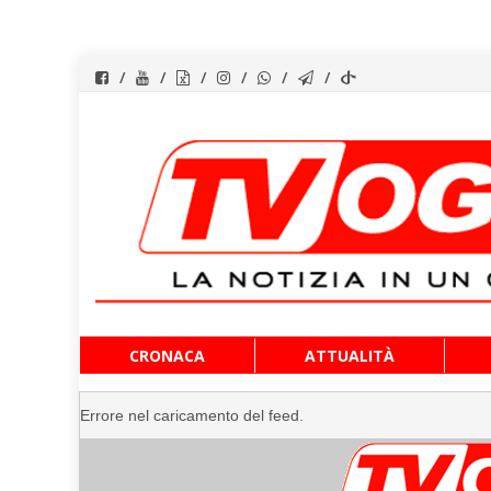
Vai
CRONACA
ATTUALITÀ
al
contenuto
Errore nel caricamento del feed.