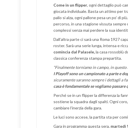
Come in un flipper
, ogni dettaglio può ca
giocata individuale. Basta un attimo per tr
palio si alza, ogni pallone pesa un po’ di p
percorso, in una stagione vissuta sempre ne
complessi senza mai perdere la sua identit
Dall’altra parte ci sarà una Roma 1927 capa
roster. Sarà una serie lunga, intensa e ricc
comincia dal Palasele,
la casa rossoblù d
classica conferenza stampa prepartita.
“Finalmente torniamo in campo, in questo 
I Playoff sono un campionato a parte e dop
sicuramente saranno sempre i dettagli a fa
casa è fondamentale se vogliamo passare q
Perché se in un flipper la differenza la fanno
sostiene la squadra dagli spalti. Ogni coro
cambiare l’inerzia della gara.
Le luci sono accese, la partita sta per com
Gara in programma questa sera,
martedì 9