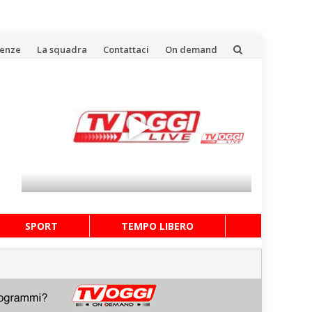
uenze
La squadra
Contattaci
On demand
SPORT
TEMPO LIBERO