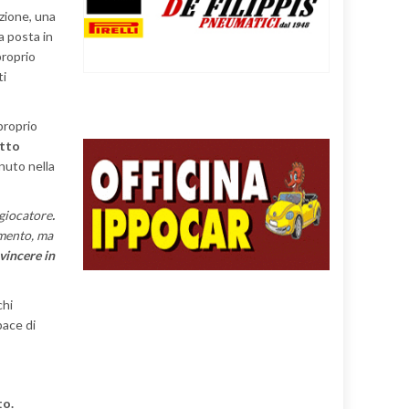
azione, una
a posta in
proprio
ti
proprio
tto
nuto nella
 giocatore
.
imento, ma
vincere in
chi
pace di
to.