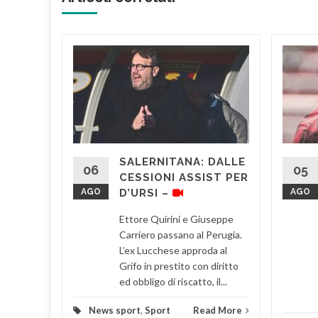
ITE PER
, questa
 7.30,
ri si sono
SALERNITANA: DALLE
e
06
05
CESSIONI ASSIST PER
AGO
D’URSI –
AGO
d More
Ettore Quirini e Giuseppe
Carriero passano al Perugia.
L’ex Lucchese approda al
Grifo in prestito con diritto
ed obbligo di riscatto, il...
News sport
,
Sport
Read More