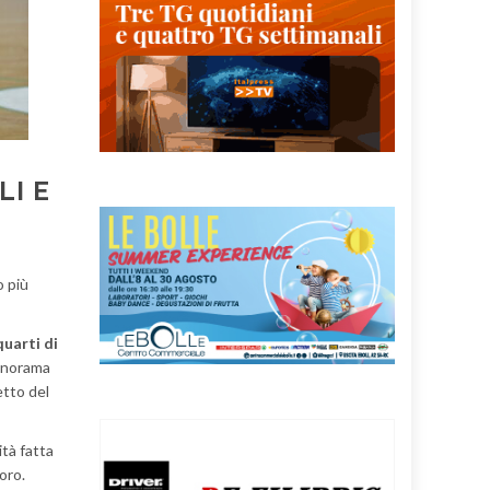
LI E
o più
quarti di
panorama
etto del
ità fatta
oro.