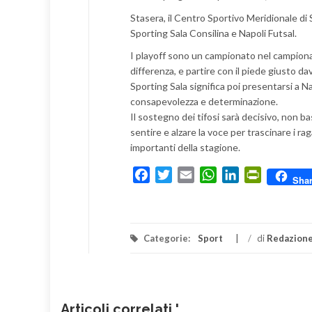
Stasera, il Centro Sportivo Meridionale di
Sporting Sala Consilina e Napoli Futsal.
I playoff sono un campionato nel campionat
differenza, e partire con il piede giusto da
Sporting Sala significa poi presentarsi a Na
consapevolezza e determinazione.
Il sostegno dei tifosi sarà decisivo, non ba
sentire e alzare la voce per trascinare i rag
importanti della stagione.
Facebook
Twitter
Email
WhatsApp
LinkedIn
PrintFrien
Sha
Categorie:
Sport
/
di
Redazion
Articoli correlati '