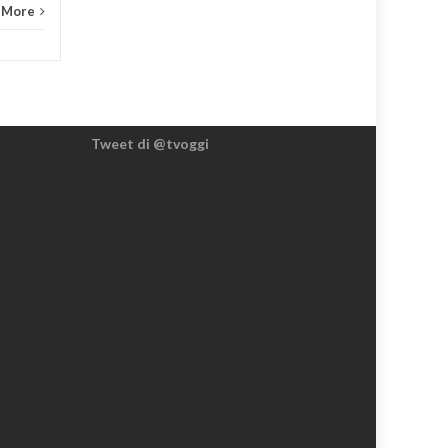
 More
Tweet di @tvoggi