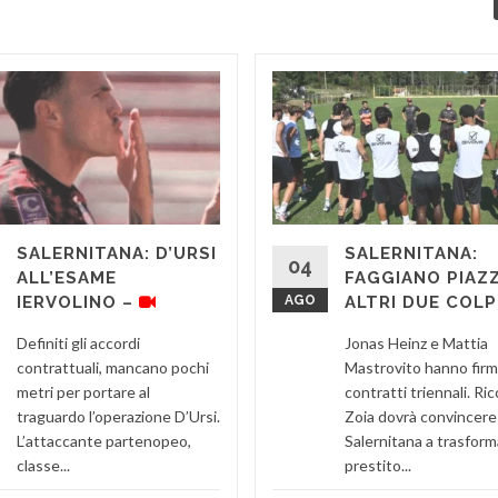
SALERNITANA: D’URSI
SALERNITANA:
04
ALL’ESAME
FAGGIANO PIAZ
IERVOLINO –
AGO
ALTRI DUE COLP
Definiti gli accordi
Jonas Heinz e Mattia
contrattuali, mancano pochi
Mastrovito hanno fir
metri per portare al
contratti triennali. Ri
traguardo l’operazione D’Ursi.
Zoia dovrà convincere 
L’attaccante partenopeo,
Salernitana a trasforma
classe...
prestito...