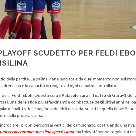
I PLAYOFF SCUDETTO PER FELDI EBO
SILINA
nizio della partita. La pallina viene lanciata e da quel momento non esiston
, adrenalina e la capacità di reagire ad ogni rimbalzo controllato.
f della
Feldi Eboli.
Questa sera il
Palasele sarà il teatro di Gara-1 dei 
tsal
, una delle sfide più affascinanti e combattute degli ultimi anni nel 
lato finali, trofei e pagine indelebili di storia, su tutte quella finale Scud
ore della propria storia.
ncrociare i propri percorsi ai vertici del campionato, costruendo una rival
numeri raccontano una sfida apertissima
, ma i playoff hanno regole tutte l