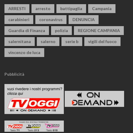
ARRESTI
arresto
battipaglia
Campania
carabinieri
coronavirus
DENUNCIA
Guardia di Finanza
polizia
REGIONE CAMPANIA
salernitana
salerno
serie b
vigili del fuoco
vincenzo de luca
Pubblicità