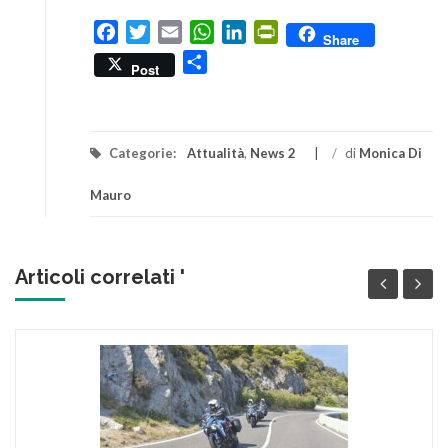
Facebook
Twitter
Email
WhatsApp
LinkedIn
PrintFriendly
Share
Condividi
Post
Categorie:
Attualità
,
News 2
/
di
Monica Di
Mauro
Articoli correlati '