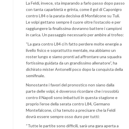
La Feldi, invece, sta imparando a farlo passo dopo passo
con tanta caparbietà e grinta, come il gol di Caponigro
contro L84 o la parata decisiva di Monfalcone su Tuli.
Le volpi gettano sempre il cuore oltre l’ostacolo e per
raggiungere la finalissima dovranno battere i campioni
in carica. Un passaggio necessario per ambire al trofeo:
“La gara contro L84 ci h fatto perdere molte energie a
livello fisico e soprattutto mentale, ma abbiamo un
roster lungo e siamo pronti ad affrontare una squadra
fortissima guidata da un grandissimo allenatore“, ha
dichirato mister Antonelli poco dopo la conquista della
semifinale.
Nonostante i favori del pronostico non siano dalla
parte delle volpi, è doveroso ricordare che i rossoblù
contro il Napoli sono imbattuti in questa stagione e
proprio l’eroe della serata contro L84, Germano
Montefalcone, ci ha tenuto a precisare che la Feldi
dovrà essere sempre osso duro per tutti:
“Tutte le partite sono difficili, sarà una gara aperta a