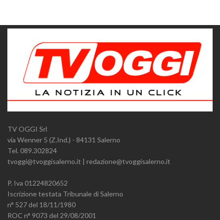
TV OGGI Srl
via Wenner 5 (Z.Ind.) - 84131 Salerno
Tel. 089.302824
tvoggi@tvoggisalerno.it | redazione@tvoggisalerno.it
P. Iva 01224820652
Iscrizione testata Tribunale di Salerno
n° 527 del 18/11/1980
ROC n° 9073 del 29/08/2001