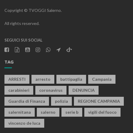
Copyright © TVOGGI Salerno.
All rights reserved.
SEGUICI SUI SOCIAL
TAG
ARRESTI
arresto
battipaglia
Campania
carabinieri
coronavirus
DENUNCIA
Guardia di Finanza
polizia
REGIONE CAMPANIA
salernitana
salerno
serie b
vigili del fuoco
vincenzo de luca