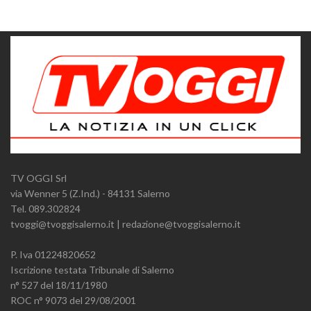
TV OGGI Srl
via Wenner 5 (Z.Ind.) - 84131 Salerno
Tel. 089.302824
tvoggi@tvoggisalerno.it | redazione@tvoggisalerno.it
P. Iva 01224820652
Iscrizione testata Tribunale di Salerno
n° 527 del 18/11/1980
ROC n° 9073 del 29/08/2001