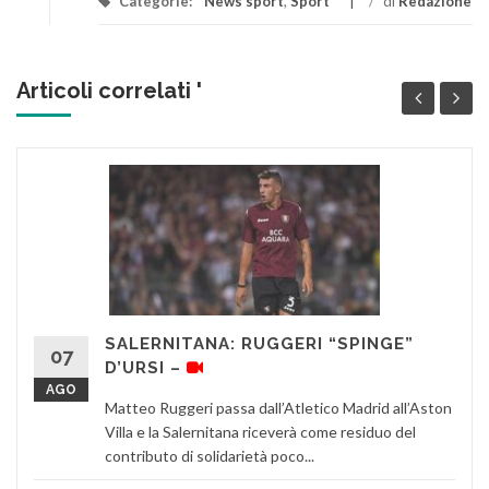
Categorie:
News sport
,
Sport
/
di
Redazione
Articoli correlati '
SALERNITANA: RUGGERI “SPINGE”
07
D’URSI –
AGO
Matteo Ruggeri passa dall’Atletico Madrid all’Aston
Villa e la Salernitana riceverà come residuo del
contributo di solidarietà poco...