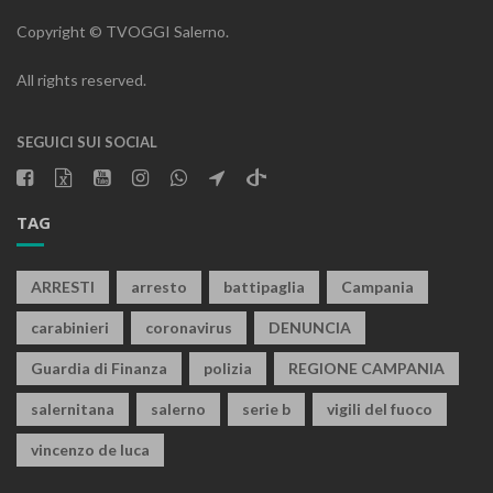
Copyright © TVOGGI Salerno.
All rights reserved.
SEGUICI SUI SOCIAL
TAG
ARRESTI
arresto
battipaglia
Campania
carabinieri
coronavirus
DENUNCIA
Guardia di Finanza
polizia
REGIONE CAMPANIA
salernitana
salerno
serie b
vigili del fuoco
vincenzo de luca