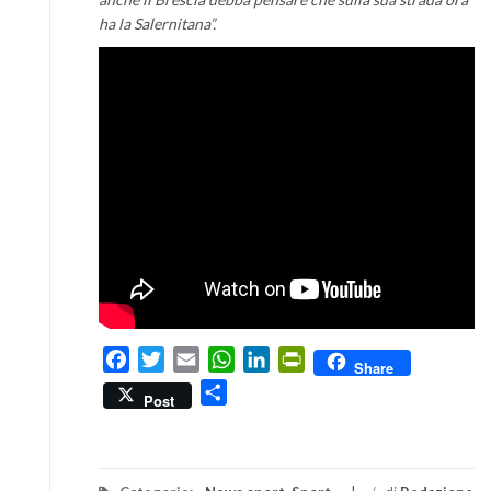
ha la Salernitana”.
Facebook
Twitter
Email
WhatsApp
LinkedIn
PrintFriendly
Share
Condividi
Post