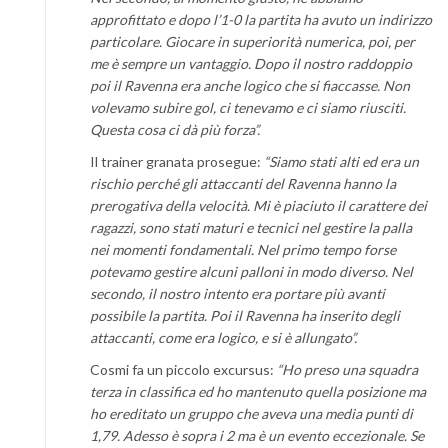
approfittato e dopo l’1-0 la partita ha avuto un indirizzo
particolare. Giocare in superiorità numerica, poi, per
me è sempre un vantaggio. Dopo il nostro raddoppio
poi il Ravenna era anche logico che si fiaccasse. Non
volevamo subire gol, ci tenevamo e ci siamo riusciti.
Questa cosa ci dà più forza”.
Il trainer granata prosegue:
“Siamo stati alti ed era un
rischio perché gli attaccanti del Ravenna hanno la
prerogativa della velocità. Mi è piaciuto il carattere dei
ragazzi, sono stati maturi e tecnici nel gestire la palla
nei momenti fondamentali. Nel primo tempo forse
potevamo gestire alcuni palloni in modo diverso. Nel
secondo, il nostro intento era portare più avanti
possibile la partita. Poi il Ravenna ha inserito degli
attaccanti, come era logico, e si è allungato”.
Cosmi fa un piccolo excursus:
“Ho preso una squadra
terza in classifica ed ho mantenuto quella posizione ma
ho ereditato un gruppo che aveva una media punti di
1,79
. Adesso è sopra i 2 ma è un evento eccezionale. Se