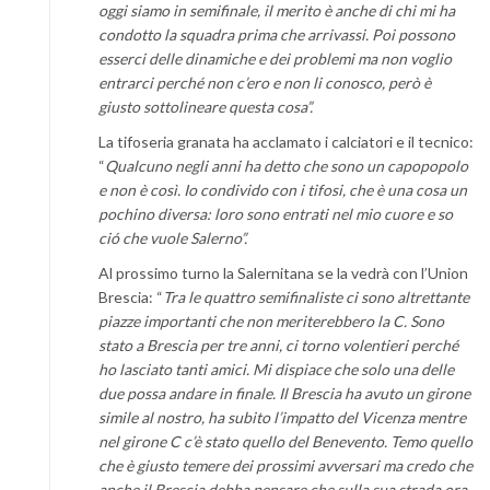
oggi siamo in semifinale, il merito è anche di chi mi ha
condotto la squadra prima che arrivassi. Poi possono
esserci delle dinamiche e dei problemi ma non voglio
entrarci perché non c’ero e non li conosco, però è
giusto sottolineare questa cosa”.
La tifoseria granata ha acclamato i calciatori e il tecnico:
“
Qualcuno negli anni ha detto che sono un capopopolo
e non è così. Io condivido con i tifosi, che è una cosa un
pochino diversa: loro sono entrati nel mio cuore e so
ció che vuole Salerno”.
Al prossimo turno la Salernitana se la vedrà con l’Union
Brescia: “
Tra le quattro semifinaliste ci sono altrettante
piazze importanti che non meriterebbero la C. Sono
stato a Brescia per tre anni, ci torno volentieri perché
ho lasciato tanti amici. Mi dispiace che solo una delle
due possa andare in finale. Il Brescia ha avuto un girone
simile al nostro, ha subito l’impatto del Vicenza mentre
nel girone C c’è stato quello del Benevento. Temo quello
che è giusto temere dei prossimi avversari ma credo che
anche il Brescia debba pensare che sulla sua strada ora