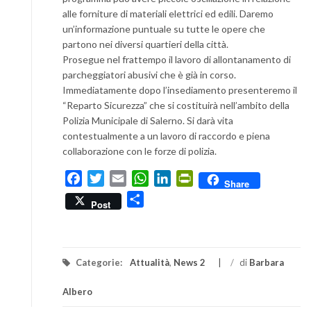
alle forniture di materiali elettrici ed edili. Daremo
un’informazione puntuale su tutte le opere che
partono nei diversi quartieri della città.
Prosegue nel frattempo il lavoro di allontanamento di
parcheggiatori abusivi che è già in corso.
Immediatamente dopo l’insediamento presenteremo il
“Reparto Sicurezza” che si costituirà nell’ambito della
Polizia Municipale di Salerno. Si darà vita
contestualmente a un lavoro di raccordo e piena
collaborazione con le forze di polizia.
Facebook
Twitter
Email
WhatsApp
LinkedIn
PrintFriendly
Share
Condividi
Post
Categorie:
Attualità
,
News 2
/
di
Barbara
Albero