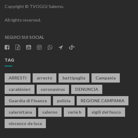
Copyright © TVOGGI Salerno.
All rights reserved.
SEGUICI SUI SOCIAL
TAG
ARRESTI
arresto
battipaglia
Campania
carabinieri
coronavirus
DENUNCIA
Guardia di Finanza
polizia
REGIONE CAMPANIA
salernitana
salerno
serie b
vigili del fuoco
vincenzo de luca