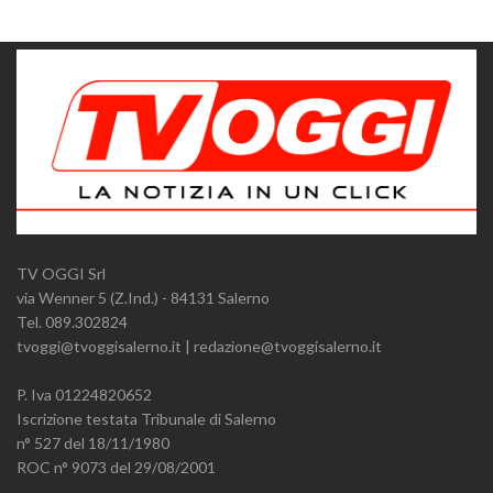
TV OGGI Srl
via Wenner 5 (Z.Ind.) - 84131 Salerno
Tel. 089.302824
tvoggi@tvoggisalerno.it | redazione@tvoggisalerno.it
P. Iva 01224820652
Iscrizione testata Tribunale di Salerno
n° 527 del 18/11/1980
ROC n° 9073 del 29/08/2001