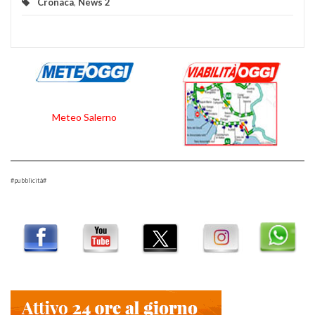
Cronaca
,
News 2
Meteo Salerno
#pubblicità#