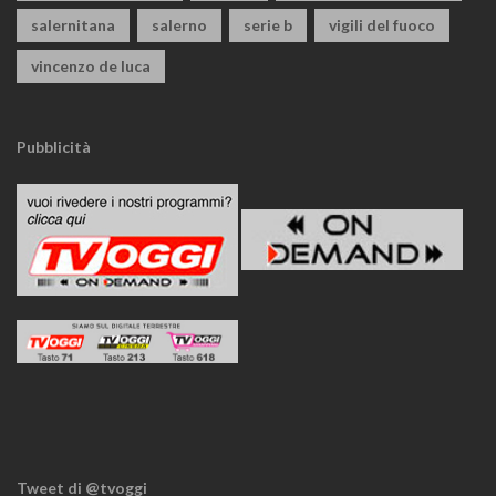
salernitana
salerno
serie b
vigili del fuoco
vincenzo de luca
Pubblicità
Tweet di @tvoggi