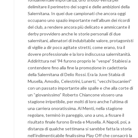
delimitare il perimetro dei sogni e delle ambizioni della
Salernitana. In quei due campionati che ancora oggi
occupano uno spazio importante nell’album dei ricordi
del club, a rendere ancora più delicato e ammiccante il
derby provvidero anche le storie personali di due
salernitani, allenatori di indubitabile valore, protagonisti
di vigilie a dir poco agitate stretti, come erano, tra il
dovere professionale e la loro indiscussa salernitanità.
Addirittura nel ’94 furono proprio le “vespe” Stabiesi a
contendere fino alla fine la promozione in cadetteria
della Salernitana di Delio Rossi. Era la Juve Stabia di
Musella, Amodio, Celestrini, Lunerti, “vecchi bucanieri”
con un passato importante alle spalle e che alla corte di
un “giovanissimo” Roberto Chiancone vissero una
stagione irripetibile, per molti di loro anche l’ultima di
una carriera onoratissima. Al Menti, nella stagione
regolare, terminò in pareggio, uno a uno, a fissare il
risultato finale furono Breda e Musella. A Napoli, poi, a
distanza di qualche settimana si sarebbe fatta la storia
nell’indimenticabile finalissima Play Off che consacrò la