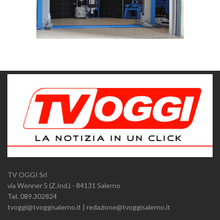
TV OGGI Srl
via Wenner 5 (Z.Ind.) - 84131 Salerno
Tel. 089.302824
tvoggi@tvoggisalerno.it | redazione@tvoggisalerno.it