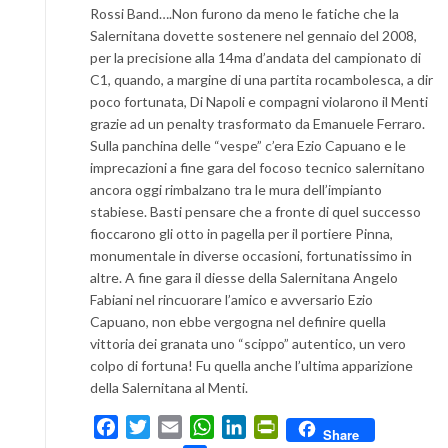
Rossi Band….Non furono da meno le fatiche che la
Salernitana dovette sostenere nel gennaio del 2008,
per la precisione alla 14ma d’andata del campionato di
C1, quando, a margine di una partita rocambolesca, a dir
poco fortunata, Di Napoli e compagni violarono il Menti
grazie ad un penalty trasformato da Emanuele Ferraro.
Sulla panchina delle “vespe” c’era Ezio Capuano e le
imprecazioni a fine gara del focoso tecnico salernitano
ancora oggi rimbalzano tra le mura dell’impianto
stabiese. Basti pensare che a fronte di quel successo
fioccarono gli otto in pagella per il portiere Pinna,
monumentale in diverse occasioni, fortunatissimo in
altre. A fine gara il diesse della Salernitana Angelo
Fabiani nel rincuorare l’amico e avversario Ezio
Capuano, non ebbe vergogna nel definire quella
vittoria dei granata uno “scippo” autentico, un vero
colpo di fortuna! Fu quella anche l’ultima apparizione
della Salernitana al Menti.
Facebook
Twitter
Email
WhatsApp
LinkedIn
PrintFriendly
Share