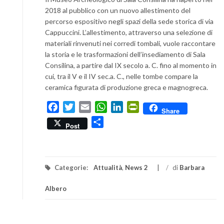
2018 al pubblico con un nuovo allestimento del
percorso espositivo negli spazi della sede storica di via
Cappuccini. L’allestimento, attraverso una selezione di
materiali rinvenuti nei corredi tombali, vuole raccontare
la storia e le trasformazioni dell’insediamento di Sala
Consilina, a partire dal IX secolo a. C. fino al momento in
cui, tra il V e il IV sec.a. C., nelle tombe compare la
ceramica figurata di produzione greca e magnogreca.
Facebook
Twitter
Email
WhatsApp
LinkedIn
PrintFriendly
Share
Condividi
Post
Categorie:
Attualità
,
News 2
/
di
Barbara
Albero