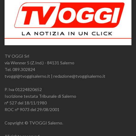
TV OGGI Srl
via Wenner 5 (Z.Ind.) - 84131 Salerno
Tel. 089.302824
tvoggi@tvoggisalerno.it | redazione@tvoggisalerno.it
P. Iva 01224820652
Iscrizione testata Tribunale di Salerno
n° 527 del 18/11/1980
ROC n° 9073 del 29/08/2001
Copyright © TVOGGI Salerno.