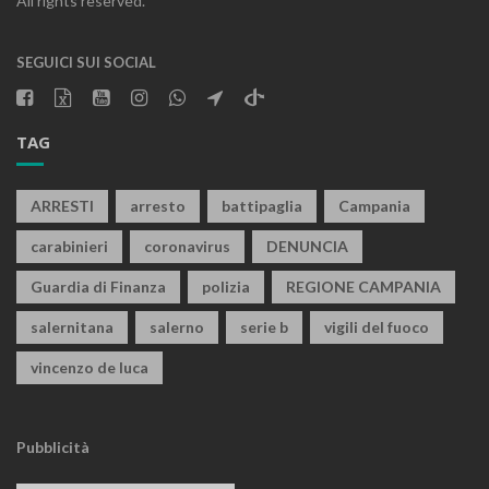
All rights reserved.
SEGUICI SUI SOCIAL
TAG
ARRESTI
arresto
battipaglia
Campania
carabinieri
coronavirus
DENUNCIA
Guardia di Finanza
polizia
REGIONE CAMPANIA
salernitana
salerno
serie b
vigili del fuoco
vincenzo de luca
Pubblicità