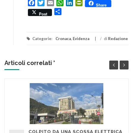
Facebook
Twitter
Email
WhatsApp
LinkedIn
PrintFriendly
Share
Condividi
Post
Categorie:
Cronaca
,
Evidenza
/
di
Redazione
Articoli correlati '
COLPITO DA UNA SCOSSA ELETTRICA