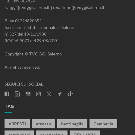
Tel. 089.302824
tvoggi@tvoggisalerno.it | redazione@tvoggisalerno.it
P. Iva 01224820652
Iscrizione testata Tribunale di Salerno
n° 527 del 18/11/1980
ROC n° 9073 del 29/08/2001
Copyright © TVOGGI Salerno.
All rights reserved.
SEGUICI SUI SOCIAL
TAG
ARRESTI
arresto
battipaglia
Campania
carabinieri
coronavirus
DENUNCIA