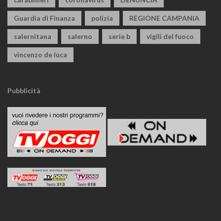
Guardia di Finanza
polizia
REGIONE CAMPANIA
salernitana
salerno
serie b
vigili del fuoco
vincenzo de luca
Pubblicità