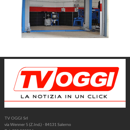
TV OGGI Srl
via Wenner 5 (Z.Ind.) - 84131 Salerno