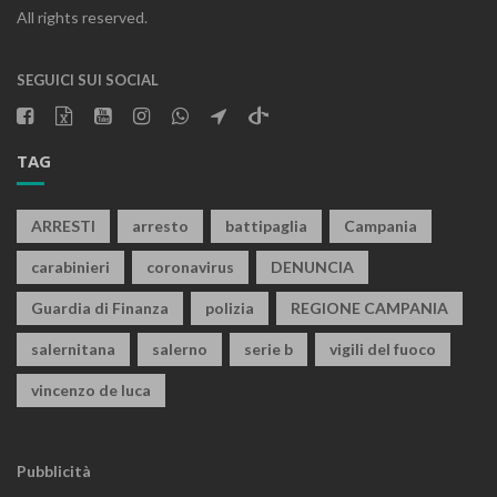
All rights reserved.
SEGUICI SUI SOCIAL
TAG
ARRESTI
arresto
battipaglia
Campania
carabinieri
coronavirus
DENUNCIA
Guardia di Finanza
polizia
REGIONE CAMPANIA
salernitana
salerno
serie b
vigili del fuoco
vincenzo de luca
Pubblicità