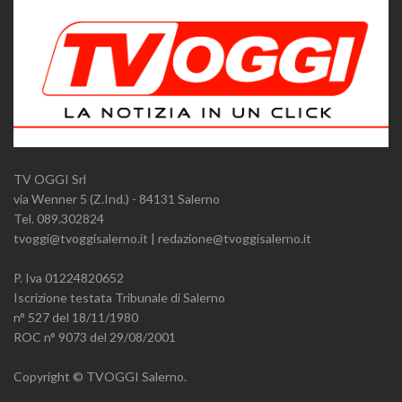
TV OGGI Srl
via Wenner 5 (Z.Ind.) - 84131 Salerno
Tel. 089.302824
tvoggi@tvoggisalerno.it | redazione@tvoggisalerno.it
P. Iva 01224820652
Iscrizione testata Tribunale di Salerno
n° 527 del 18/11/1980
ROC n° 9073 del 29/08/2001
Copyright © TVOGGI Salerno.