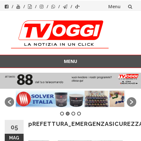
Menu
Vai
al
contenuto
MENU
Vai
al
contenuto
pREFETTURA_EMERGENZASICUREZZ
05
MAG