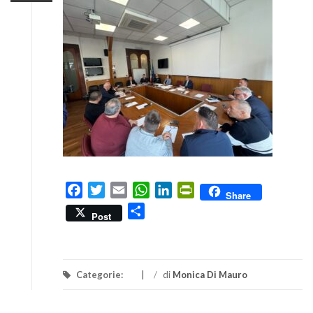
Facebook
Twitter
Email
WhatsApp
LinkedIn
PrintFriendly
Share
Condividi
Post
Categorie:
/
di
Monica Di Mauro