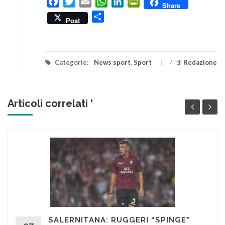
Facebook
Twitter
Email
WhatsApp
LinkedIn
PrintFriendly
Share
Condividi
Post
Categorie:
News sport
,
Sport
/
di
Redazione
Articoli correlati '
SALERNITANA: RUGGERI “SPINGE”