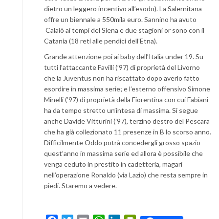
dietro un leggero incentivo all’esodo). La Salernitana
offre un biennale a 550mila euro. Sannino ha avuto
Calaiò ai tempi del Siena e due stagioni or sono con il
Catania (18 reti alle pendici dell’Etna).
Grande attenzione poi ai baby dell’Italia under 19. Su
tutti l’attaccante Favilli (’97) di proprietà del Livorno
che la Juventus non ha riscattato dopo averlo fatto
esordire in massima serie; e l’esterno offensivo Simone
Minelli (’97) di proprietà della Fiorentina con cui Fabiani
ha da tempo stretto un’intesa di massima. Si segue
anche Davide Vitturini (’97), terzino destro del Pescara
che ha già collezionato 11 presenze in B lo scorso anno.
Difficilmente Oddo potrà concedergli grosso spazio
quest’anno in massima serie ed allora è possibile che
venga ceduto in prestito in cadetteria, magari
nell’operazione Ronaldo (via Lazio) che resta sempre in
piedi. Staremo a vedere.