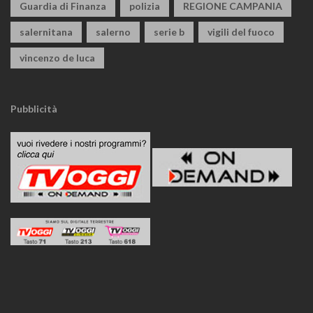
Guardia di Finanza
polizia
REGIONE CAMPANIA
salernitana
salerno
serie b
vigili del fuoco
vincenzo de luca
Pubblicità