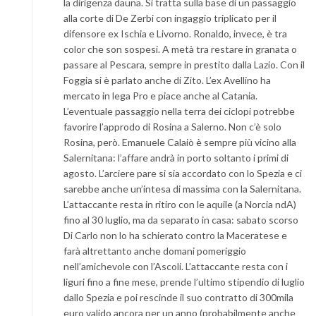
la dirigenza dauna. Si tratta sulla base di un passaggio
alla corte di De Zerbi con ingaggio triplicato per il
difensore ex Ischia e Livorno. Ronaldo, invece, è tra
color che son sospesi. A metà tra restare in granata o
passare al Pescara, sempre in prestito dalla Lazio. Con il
Foggia si è parlato anche di Zito. L’ex Avellino ha
mercato in lega Pro e piace anche al Catania.
L’eventuale passaggio nella terra dei ciclopi potrebbe
favorire l’approdo di Rosina a Salerno. Non c’è solo
Rosina, però. Emanuele Calaiò è sempre più vicino alla
Salernitana: l’affare andrà in porto soltanto i primi di
agosto. L’arciere pare si sia accordato con lo Spezia e ci
sarebbe anche un’intesa di massima con la Salernitana.
L’attaccante resta in ritiro con le aquile (a Norcia ndA)
fino al 30 luglio, ma da separato in casa: sabato scorso
Di Carlo non lo ha schierato contro la Maceratese e
farà altrettanto anche domani pomeriggio
nell’amichevole con l’Ascoli. L’attaccante resta con i
liguri fino a fine mese, prende l’ultimo stipendio di luglio
dallo Spezia e poi rescinde il suo contratto di 300mila
euro valido ancora per un anno (probabilmente anche