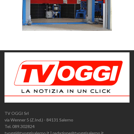
TV OGGI Srl
via Wenner 5 (Z.Ind.) - 84131 Salerno
Tel. 089.302824
tvoggi@tvoggisalerno.it | redazione@tvoggisalerno.it