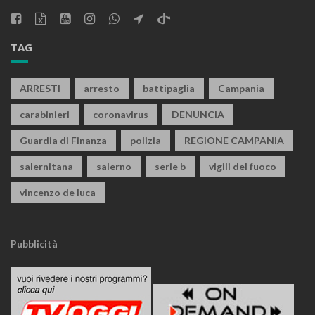
TAG
ARRESTI
arresto
battipaglia
Campania
carabinieri
coronavirus
DENUNCIA
Guardia di Finanza
polizia
REGIONE CAMPANIA
salernitana
salerno
serie b
vigili del fuoco
vincenzo de luca
Pubblicità