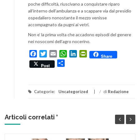
poche difficoltà, riuscivano a conquistare riparo
all’interno dell’ambulanza e a scappare via dal presidio
ospedaliero nonostante il mezzo venisse
accompagnato da pugni ai vetri.
Non e’ la prima volta che accadono episodi del genere
nei nosocomi dell’agro nocerino.
Facebook
Twitter
Email
WhatsApp
LinkedIn
PrintFriendly
Share
Condividi
Post
Categorie:
Uncategorized
/
di
Redazione
Articoli correlati '