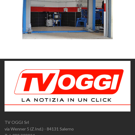
TV OGGI Srl
via Wenner 5 (Z.Ind.) - 84131 Salerno