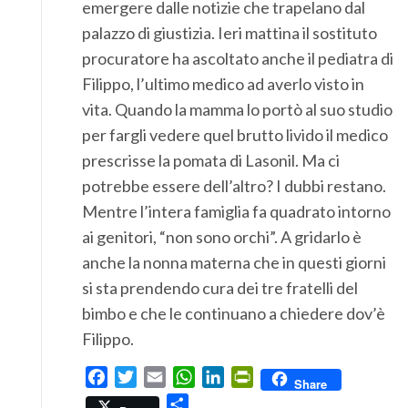
emergere dalle notizie che trapelano dal
palazzo di giustizia. Ieri mattina il sostituto
procuratore ha ascoltato anche il pediatra di
Filippo, l’ultimo medico ad averlo visto in
vita. Quando la mamma lo portò al suo studio
per fargli vedere quel brutto livido il medico
prescrisse la pomata di Lasonil. Ma ci
potrebbe essere dell’altro? I dubbi restano.
Mentre l’intera famiglia fa quadrato intorno
ai genitori, “non sono orchi”. A gridarlo è
anche la nonna materna che in questi giorni
si sta prendendo cura dei tre fratelli del
bimbo e che le continuano a chiedere dov’è
Filippo.
Facebook
Twitter
Email
WhatsApp
LinkedIn
PrintFriendly
Share
Condividi