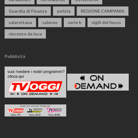
Guardia di Finanza
polizia
REGIONE CAMPANIA
salernitana
salerno
serie b
vigili del fuoco
vincenzo de luca
Pubblicità