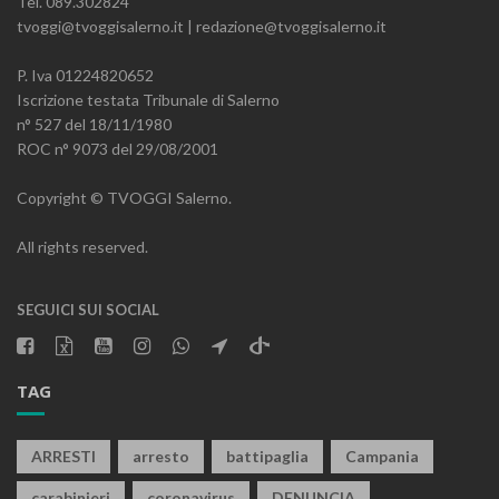
Tel. 089.302824
tvoggi@tvoggisalerno.it | redazione@tvoggisalerno.it
P. Iva 01224820652
Iscrizione testata Tribunale di Salerno
n° 527 del 18/11/1980
ROC n° 9073 del 29/08/2001
Copyright © TVOGGI Salerno.
All rights reserved.
SEGUICI SUI SOCIAL
TAG
ARRESTI
arresto
battipaglia
Campania
carabinieri
coronavirus
DENUNCIA