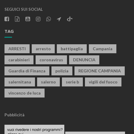
SEGUICI SUI SOCIAL
TAG
ARRESTI
arresto
battipaglia
Campania
carabinieri
coronavirus
DENUNCIA
Guardia di Finanza
polizia
REGIONE CAMPANIA
salernitana
salerno
serie b
vigili del fuoco
vincenzo de luca
Pubblicità