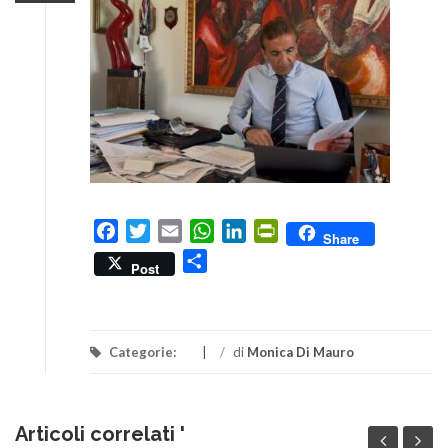
Facebook
Twitter
Email
WhatsApp
LinkedIn
PrintFriendly
Share
Condividi
Post
Categorie:
/
di
Monica Di Mauro
Articoli correlati '