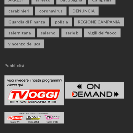
carabinieri
coronavirus
DENUNCIA
Guardia di Finanza
polizia
REGIONE CAMPANIA
salernitana
salerno
serie b
vigili del fuoco
vincenzo de luca
Pubblicità