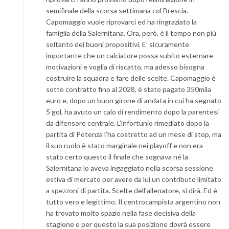
semifinale della scorsa settimana col Brescia.
Capomaggio vuole riprovarci ed ha ringraziato la
famiglia della Salernitana. Ora, però, è il tempo non più
soltanto dei buoni propositivi. E’ sicuramente
importante che un calciatore possa subito esternare
motivazioni e voglia di riscatto, ma adesso bisogna
costruire la squadra e fare delle scelte. Capomaggio è
sotto contratto fino al 2028, è stato pagato 350mila
euro e, dopo un buon girone di andata in cui ha segnato
5 gol, ha avuto un calo di rendimento dopo la parentesi
da difensore centrale. L’infortunio rimediato dopo la
partita di Potenza l’ha costretto ad un mese di stop, ma
il suo ruolo è stato marginale nei playoff e non era
stato certo questo il finale che sognava né la
Salernitana lo aveva ingaggiato nella scorsa sessione
estiva di mercato per avere da lui un contributo limitato
a spezzoni di partita. Scelte dell’allenatore, si dirà. Ed è
tutto vero e legittimo. Il centrocampista argentino non
ha trovato molto spazio nella fase decisiva della
stagione e per questo la sua posizione dovrà essere