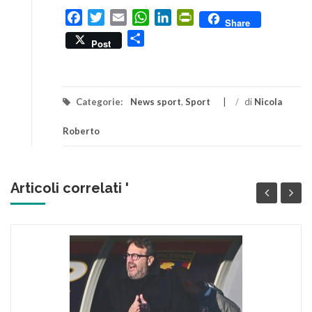
Facebook
Twitter
Email
WhatsApp
LinkedIn
PrintFriendly
Share
Condividi
Post
Categorie:
News sport
,
Sport
/
di
Nicola
Roberto
Articoli correlati '