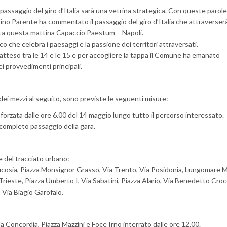
 il passaggio del giro d’Italia sarà una vetrina strategica. Con queste parole,
ino Parente ha commentato il passaggio del giro d’Italia che attraverserà
ata questa mattina Capaccio Paestum – Napoli.
lico che celebra i paesaggi e la passione dei territori attraversati.
atteso tra le 14 e le 15 e per accogliere la tappa il Comune ha emanato
ei provvedimenti principali.
 dei mezzi al seguito, sono previste le seguenti misure:
forzata dalle ore 6.00 del 14 maggio lungo tutto il percorso interessato.
l completo passaggio della gara.
ie del tracciato urbano:
Leucosia, Piazza Monsignor Grasso, Via Trento, Via Posidonia, Lungomare 
Trieste, Piazza Umberto I, Via Sabatini, Piazza Alario, Via Benedetto Croc
, Via Biagio Garofalo.
la Concordia, Piazza Mazzini e Foce Irno interrato dalle ore 12.00.