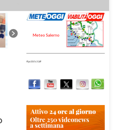
Meteo Salerno
#pubblicità#
O