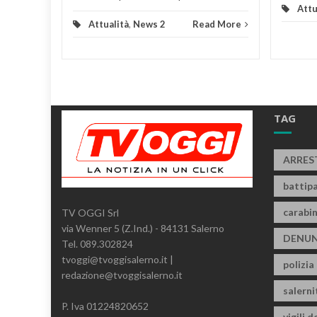
Attu
Attualità
,
News 2
Read More
TAG
ARRES
battipa
carabin
TV OGGI Srl
via Wenner 5 (Z.Ind.) - 84131 Salerno
DENUN
Tel. 089.302824
tvoggi@tvoggisalerno.it |
polizia
redazione@tvoggisalerno.it
salern
P. Iva 01224820652
vigili d