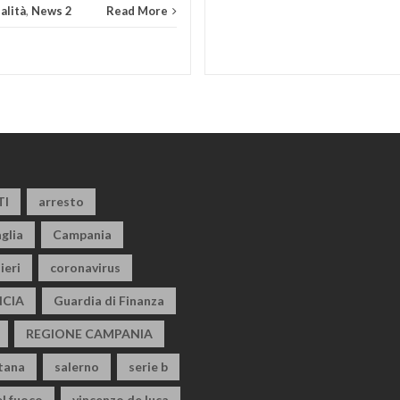
alità
,
News 2
Read More
TI
arresto
glia
Campania
ieri
coronavirus
CIA
Guardia di Finanza
REGIONE CAMPANIA
itana
salerno
serie b
el fuoco
vincenzo de luca