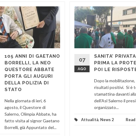
105 ANNI DI GAETANO
SANITA’ PRIVATA
07
BORRELLI, LA NEO
PRIMA LA PROT
QUESTORE ABBATE
AGO
POI LE RISPOST
PORTA GLI AUGURI
Dopo la mobilitazione, 
DELLA POLIZIA DI
risultati positivi. Si è
STATO
stamattina davanti all
Nella giornata di ieri, 6
dell'Asl Salerno il pres
agosto, il Questore di
organizzato...
Salerno, Olimpia Abbate, ha
Attualità
,
News 2
Read
fatto visita al signor Gaetano
Borrelli, già Appuntato del...