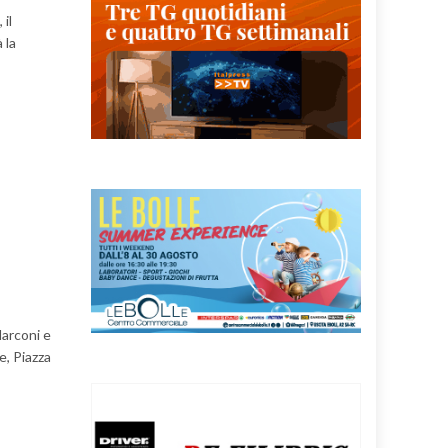
 il
 la
Marconi e
e, Piazza