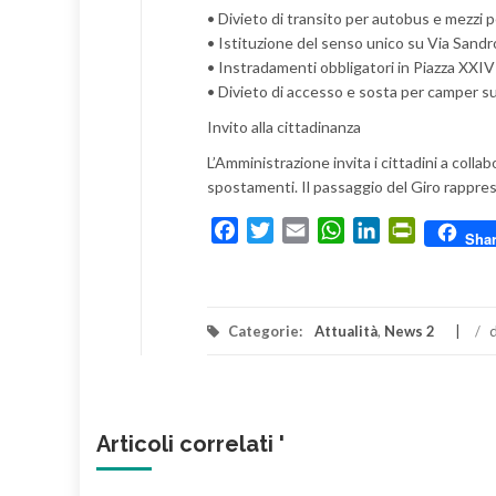
• Divieto di transito per autobus e mezzi pe
• Istituzione del senso unico su Via Sandro
• Instradamenti obbligatori in Piazza XXIV 
• Divieto di accesso e sosta per camper s
Invito alla cittadinanza
L’Amministrazione invita i cittadini a col
spostamenti. Il passaggio del Giro rappres
Facebook
Twitter
Email
WhatsApp
LinkedIn
PrintFrien
Sha
Categorie:
Attualità
,
News 2
/
d
Articoli correlati '