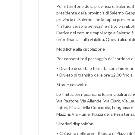
Per il territorio della provincia di Salerno,
presidente della provincia di Salerno Gepp
provincia di Salerno con la tappa present
“In fuga verso la bellezza” è il titolo simbo
L’arrivo nel comune capoluogo a Salerno è 
un’ordinanza sulla viabilità. Questi alcuni d
Modifiche alla circolazione
Per consentire il passaggio dei corridori e
• Divieto di sosta e fermata con rimozione 
• Divieto di transito dalle ore 12.00 fino a
Strade coinvolte
Le limitazioni riguardano le principali arter
Via Pastore, Via Allende, Via Clark, Via 
Tafuri, Piazza della Concordia, Lungomare 
Mazzini, Via Fiume, Piazza della Resistenza
Ulteriori disposizioni
• Chiusura delle aree di sosta di Piazza del