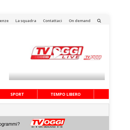
uenze
La squadra
Contattaci
On demand
SPORT
TEMPO LIBERO