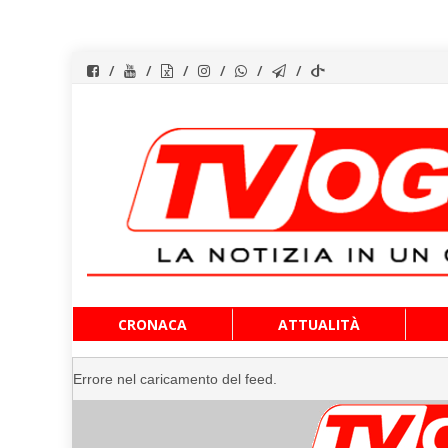
Vai
CRONACA
ATTUALITÀ
al
contenuto
Errore nel caricamento del feed.