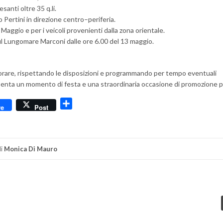
santi oltre 35 q.li.
 Pertini in direzione centro–periferia.
Maggio e per i veicoli provenienti dalla zona orientale.
ul Lungomare Marconi dalle ore 6.00 del 13 maggio.
laborare, rispettando le disposizioni e programmando per tempo eventuali
enta un momento di festa e una straordinaria occasione di promozione per
dly
Condividi
re
Post
i
Monica Di Mauro