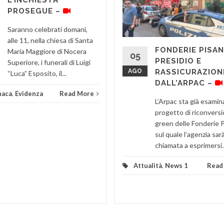
PROSEGUE –
Saranno celebrati domani,
alle 11, nella chiesa di Santa
FONDERIE PISAN
Maria Maggiore di Nocera
05
PRESIDIO E
Superiore, i funerali di Luigi
AGO
RASSICURAZION
“Luca” Esposito, il...
DALL’ARPAC –
naca
,
Evidenza
Read More
L’Arpac sta già esamin
progetto di riconvers
green delle Fonderie 
sul quale l’agenzia sar
chiamata a esprimersi..
Attualità
,
News 1
Read