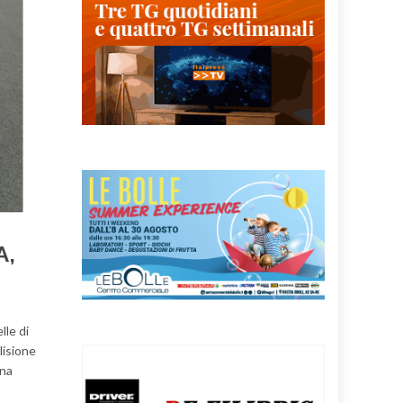
A,
lle di
lisione
ina