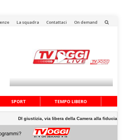
uenze
La squadra
Contattaci
On demand
SPORT
TEMPO LIBERO
l giustizia, via libera della Camera alla fiducia con 191 sì