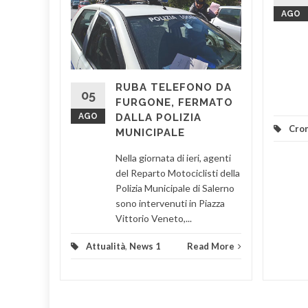
AGO
lavoratori
RUBA TELEFONO DA
e del
05
FURGONE, FERMATO
rata nel
AGO
DALLA POLIZIA
Cro
MUNICIPALE
d More
Nella giornata di ieri, agenti
del Reparto Motociclisti della
Polizia Municipale di Salerno
sono intervenuti in Piazza
Vittorio Veneto,...
Attualità
,
News 1
Read More