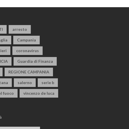
TI
arresto
glia
Campania
ieri
coronavirus
CIA
Guardia di Finanza
REGIONE CAMPANIA
itana
salerno
serie b
el fuoco
vincenzo de luca
à