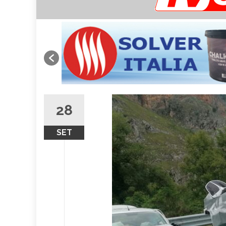
28
SET