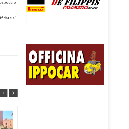
’ospedale
fidate ai
PROTEZIONE CIVILE,
04
04
SALERNO PUNTA SUI