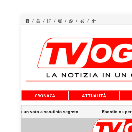
Vai
CRONACA
ATTUALITÀ
al
contenuto
in un voto a scrutinio segreto
Esordio ok per Musetti al