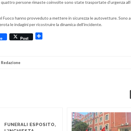
e quattro persone rimaste coinvolte sono state trasportate d’urgenza all
del Fuoco hanno provveduto a mettere in sicurezza le autovetture. Sono af
ota le indagini per ricostruire la dinamica dell’incidente.
dly
Condividi
re
Post
i
Redazione
FUNERALI ESPOSITO,
L’INCHIESTA