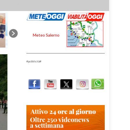
Meteo Salerno
#pubblicità#