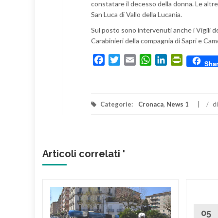
constatare il decesso della donna. Le altr
San Luca di Vallo della Lucania.
Sul posto sono intervenuti anche i Vigili 
Carabinieri della compagnia di Sapri e Camer
Facebook
Twitter
Email
WhatsApp
LinkedIn
PrintFrien
Sha
Categorie:
Cronaca
,
News 1
/
d
Articoli correlati '
DIO
RNO IN
05