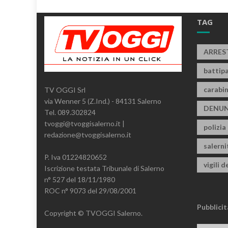
TAG
ARRES
battipa
carabin
TV OGGI Srl
via Wenner 5 (Z.Ind.) - 84131 Salerno
DENUN
Tel. 089.302824
tvoggi@tvoggisalerno.it |
polizia
redazione@tvoggisalerno.it
salern
P. Iva 01224820652
vigili d
Iscrizione testata Tribunale di Salerno
n° 527 del 18/11/1980
ROC n° 9073 del 29/08/2001
Pubblicit
Copyright © TVOGGI Salerno.