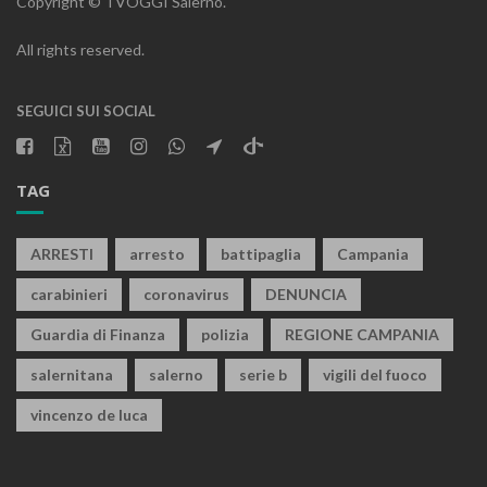
Copyright © TVOGGI Salerno.
All rights reserved.
SEGUICI SUI SOCIAL
TAG
ARRESTI
arresto
battipaglia
Campania
carabinieri
coronavirus
DENUNCIA
Guardia di Finanza
polizia
REGIONE CAMPANIA
salernitana
salerno
serie b
vigili del fuoco
vincenzo de luca