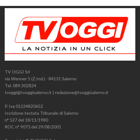
TV OGGI Srl
via Wenner 5 (Z.Ind.) - 84131 Salerno
Tel. 089.302824
tvoggi@tvoggisalerno.it | redazione@tvoggisalerno.it
P. Iva 01224820652
Iscrizione testata Tribunale di Salerno
n° 527 del 18/11/1980
ROC n° 9073 del 29/08/2001