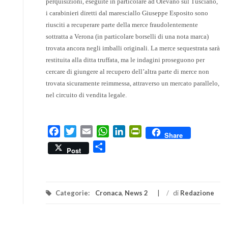
perquisizioni, eseguite in particolare ad Olevano sul Tusciano,
i carabinieri diretti dal maresciallo Giuseppe Esposito sono
riusciti a recuperare parte della merce fraudolentemente
sottratta a Verona (in particolare borselli di una nota marca)
trovata ancora negli imballi originali. La merce sequestrata sarà
restituita alla ditta truffata, ma le indagini proseguono per
cercare di giungere al recupero dell’altra parte di merce non
trovata sicuramente reimmessa, attraverso un mercato parallelo,
nel circuito di vendita legale.
Facebook
Twitter
Email
WhatsApp
LinkedIn
PrintFriendly
Share
Condividi
Post
Categorie:
Cronaca
,
News 2
/
di
Redazione