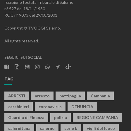
Iscrizione testata Tribunale di Salerno
n° 527 del 18/11/1980
ROC n° 9073 del 29/08/2001
Copyright © TVOGGI Salerno.
All rights reserved.
SEGUICI SUI SOCIAL
TAG
ARRESTI
arresto
battipaglia
Campania
carabinieri
coronavirus
DENUNCIA
Guardia di Finanza
polizia
REGIONE CAMPANIA
salernitana
salerno
serie b
vigili del fuoco