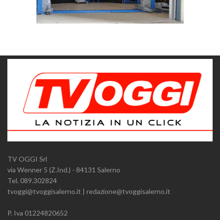
TV OGGI Srl
via Wenner 5 (Z.Ind.) - 84131 Salerno
Tel. 089.302824
tvoggi@tvoggisalerno.it | redazione@tvoggisalerno.it
P. Iva 01224820652