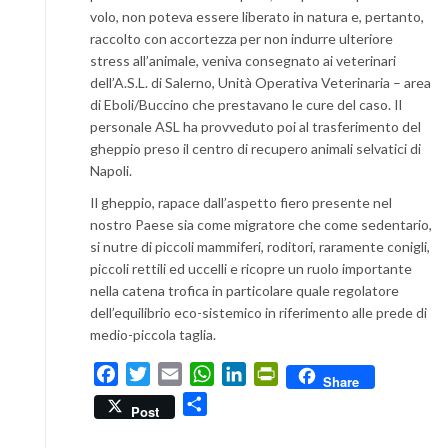
volo, non poteva essere liberato in natura e, pertanto,
raccolto con accortezza per non indurre ulteriore
stress all’animale, veniva consegnato ai veterinari
dell’A.S.L. di Salerno, Unità Operativa Veterinaria – area
di Eboli/Buccino che prestavano le cure del caso. Il
personale ASL ha provveduto poi al trasferimento del
gheppio preso il centro di recupero animali selvatici di
Napoli.
Il gheppio, rapace dall’aspetto fiero presente nel
nostro Paese sia come migratore che come sedentario,
si nutre di piccoli mammiferi, roditori, raramente conigli,
piccoli rettili ed uccelli e ricopre un ruolo importante
nella catena trofica in particolare quale regolatore
dell’equilibrio eco-sistemico in riferimento alle prede di
medio-piccola taglia.
Facebook
Twitter
Email
WhatsApp
LinkedIn
PrintFriendly
Share
Condividi
Post