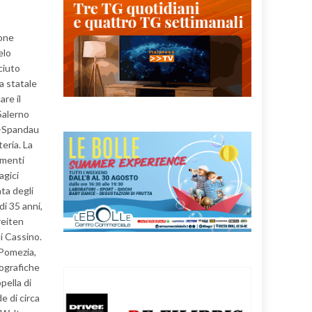
ione
elo
ciuto
a statale
are il
Salerno
in-Spandau
eria. La
imenti
agici
ta degli
di 35 anni,
reiten
i Cassino.
Pomezia,
iografiche
pella di
e di circa