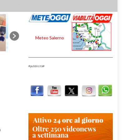
Meteo Salerno
#pubblicità#
O