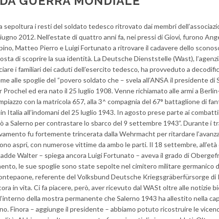
DA GUERRA MONDIALE
sepoltura i resti del soldato tedesco ritrovato dai membri dell’associaz
giugno 2012. Nell’estate di quattro anni fa, nei pressi di Giovi, furono Ang
ino, Matteo Pierro e Luigi Fortunato a ritrovare il cadavere dello sconos
sosta di scoprire la sua identità. La Deutsche Dienststelle (Wast), l’agenzi
iare i familiari dei caduti dell’esercito tedesco, ha provveduto a decodific
me alle spoglie del “povero soldato che – svela all’ANSA il presidente di 
r Prochel ed era nato il 25 luglio 1908. Venne richiamato alle armi a Berl
iazzo con la matricola 657, alla 3^ compagnia del 67° battaglione di fant
in Italia all’indomani del 25 luglio 1943. In agosto prese parte ai combatt
ostò a Salerno per contrastare lo sbarco del 9 settembre 1943”. Durante i tr
ovamento fu fortemente trincerata dalla Wehrmacht per ritardare l’avanza
ono aspri, con numerose vittime da ambo le parti. Il 18 settembre, all’età 
cadde Walter – spiega ancora Luigi Fortunato – aveva il grado di Obergef
mento, le sue spoglie sono state sepolte nel cimitero militare germanico d
ontepaone, referente del Volksbund Deutsche Kriegsgräberfürsorge di 
cora in vita. Ci fa piacere, però, aver ricevuto dal WASt oltre alle notizie b
ll’interno della mostra permanente che Salerno 1943 ha allestito nella cap
rno. Finora – aggiunge il presidente – abbiamo potuto ricostruire le vicend