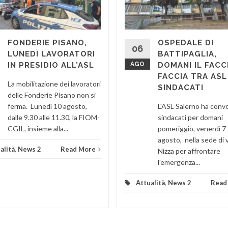
FONDERIE PISANO,
OSPEDALE DI
06
LUNEDÌ LAVORATORI
BATTIPAGLIA,
IN PRESIDIO ALL’ASL
AGO
DOMANI IL FACC
FACCIA TRA ASL
La mobilitazione dei lavoratori
SINDACATI
delle Fonderie Pisano non si
ferma. Lunedì 10 agosto,
L'ASL Salerno ha convo
dalle 9.30 alle 11.30, la FIOM-
sindacati per domani
CGIL, insieme alla...
pomeriggio, venerdì 7
agosto, nella sede di v
alità
,
News 2
Read More
Nizza per affrontare
l'emergenza...
Attualità
,
News 2
Read