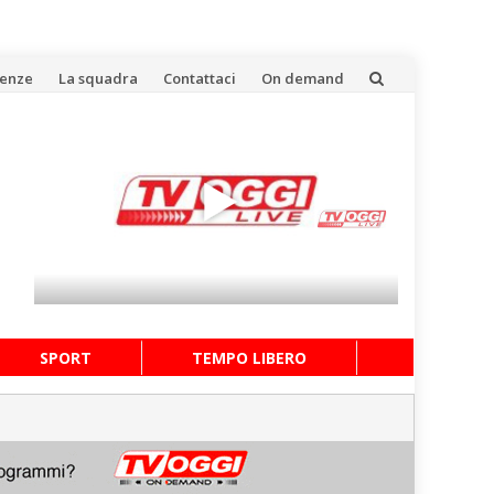
uenze
La squadra
Contattaci
On demand
SPORT
TEMPO LIBERO