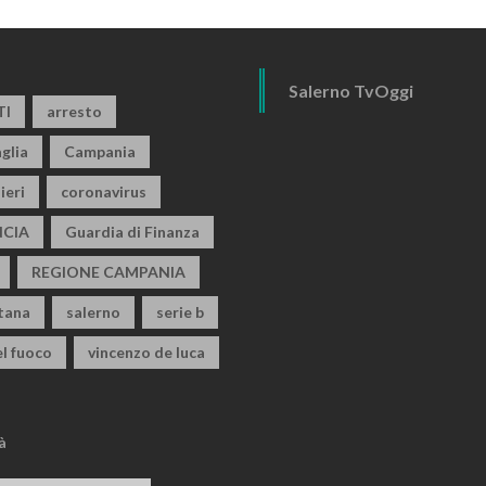
Salerno TvOggi
TI
arresto
glia
Campania
ieri
coronavirus
CIA
Guardia di Finanza
REGIONE CAMPANIA
itana
salerno
serie b
el fuoco
vincenzo de luca
à