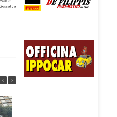
a Walter
 Gossett e
TUMORI
06
06
DELL’APPARATO
AGO
DIGERENTE,
AGO