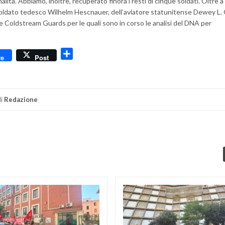
ionalità. Abbiamo, inoltre, recuperato finora i resti di cinque soldati. Oltre 
 soldato tedesco Wilhelm Hescnauer, dell’aviatore statunitense Dewey L.
le Coldstream Guards per le quali sono in corso le analisi del DNA per
dly
Condividi
re
Post
i
Redazione