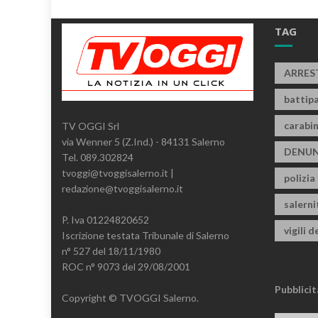
TAG
ARRES
battipa
carabin
TV OGGI Srl
via Wenner 5 (Z.Ind.) - 84131 Salerno
DENUN
Tel. 089.302824
tvoggi@tvoggisalerno.it |
polizia
redazione@tvoggisalerno.it
salern
P. Iva 01224820652
vigili d
Iscrizione testata Tribunale di Salerno
n° 527 del 18/11/1980
ROC n° 9073 del 29/08/2001
Pubblicit
Copyright © TVOGGI Salerno.