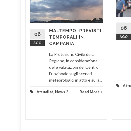
IMO
IL
ausi la
06
MALTEMPO, PREVISTI
l
06
TEMPORALI IN
AGO
rassegna
AGO
CAMPANIA
a
a di San
La Protezione Civile della
Regione, in considerazione
delle valutazioni del Centro
d More
Funzionale sugli scenari
meteorologici in atto e sulla...
Attu
Attualità
,
News 2
Read More