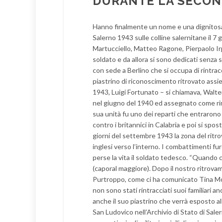
DURANTE LA SECON
Hanno finalmente un nome e una dignitosa 
Salerno 1943 sulle colline salernitane il 7 
Martucciello, Matteo Ragone, Pierpaolo Irp
soldato e da allora si sono dedicati senza 
con sede a Berlino che si occupa di rintracc
piastrino di riconoscimento ritrovato assie
1943, Luigi Fortunato – si chiamava, Walte
nel giugno del 1940 ed assegnato come rimp
sua unità fu uno dei reparti che entrarono 
contro i britannici in Calabria e poi si sp
giorni del settembre 1943 la zona del ritr
inglesi verso l’interno. I combattimenti fur
perse la vita il soldato tedesco. “Quando 
(caporal maggiore). Dopo il nostro ritrova
Purtroppo, come ci ha comunicato Tina M
non sono stati rintracciati suoi familiari an
anche il suo piastrino che verrà esposto a
San Ludovico nell’Archivio di Stato di Sale