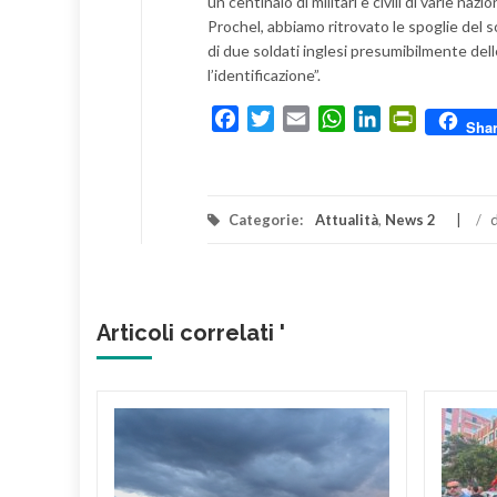
un centinaio di militari e civili di varie naz
Prochel, abbiamo ritrovato le spoglie del
di due soldati inglesi presumibilmente del
l’identificazione”.
Facebook
Twitter
Email
WhatsApp
LinkedIn
PrintFrien
Sha
Categorie:
Attualità
,
News 2
/
d
Articoli correlati '
AGE
RD:
NZE A