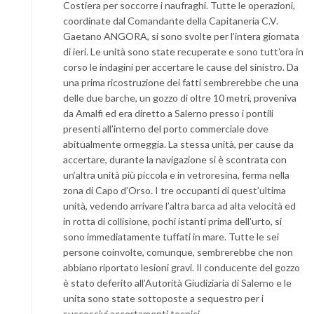
Costiera per soccorre i naufraghi. Tutte le operazioni,
coordinate dal Comandante della Capitaneria C.V.
Gaetano ANGORA, si sono svolte per l’intera giornata
di ieri. Le unità sono state recuperate e sono tutt’ora in
corso le indagini per accertare le cause del sinistro. Da
una prima ricostruzione dei fatti sembrerebbe che una
delle due barche, un gozzo di oltre 10 metri, proveniva
da Amalfi ed era diretto a Salerno presso i pontili
presenti all’interno del porto commerciale dove
abitualmente ormeggia. La stessa unità, per cause da
accertare, durante la navigazione si è scontrata con
un’altra unità più piccola e in vetroresina, ferma nella
zona di Capo d’Orso. I tre occupanti di quest’ultima
unità, vedendo arrivare l’altra barca ad alta velocità ed
in rotta di collisione, pochi istanti prima dell’urto, si
sono immediatamente tuffati in mare. Tutte le sei
persone coinvolte, comunque, sembrerebbe che non
abbiano riportato lesioni gravi. Il conducente del gozzo
è stato deferito all’Autorità Giudiziaria di Salerno e le
unita sono state sottoposte a sequestro per i
successivi accertamenti tecnici.