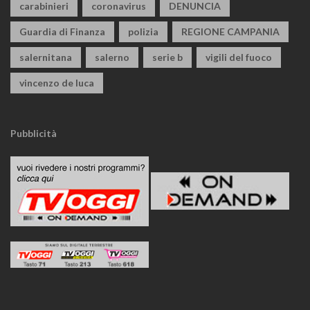
carabinieri
coronavirus
DENUNCIA
Guardia di Finanza
polizia
REGIONE CAMPANIA
salernitana
salerno
serie b
vigili del fuoco
vincenzo de luca
Pubblicità