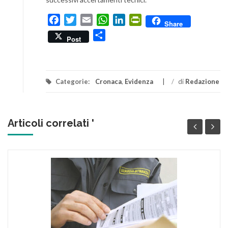
Facebook
Twitter
Email
WhatsApp
LinkedIn
PrintFriendly
Share
Condividi
Post
Categorie:
Cronaca
,
Evidenza
/
di
Redazione
Articoli correlati '