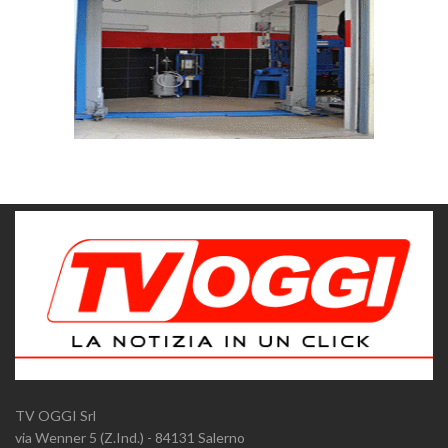
TV OGGI Srl
via Wenner 5 (Z.Ind.) - 84131 Salerno