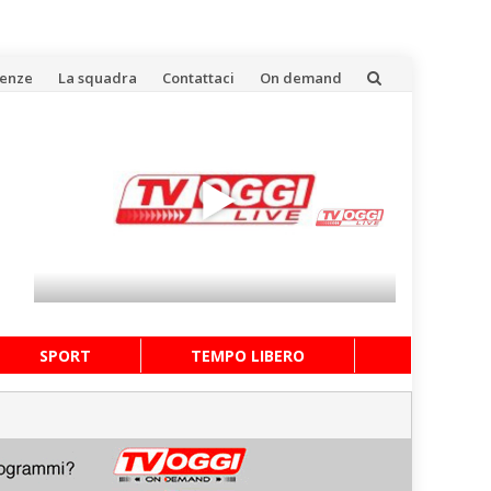
uenze
La squadra
Contattaci
On demand
SPORT
TEMPO LIBERO