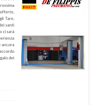
 prossima
 offerte,
li Tare,
dei santi
 ci sarà
perienza
e ancora
d’accordo
egalo dei