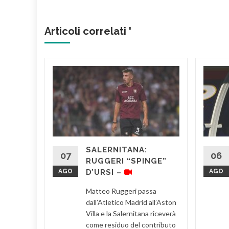
Articoli correlati '
D’URSI
RE –
nio
l
SALERNITANA:
di una
07
06
RUGGERI “SPINGE”
il ds
AGO
D’URSI –
AGO
Matteo Ruggeri passa
d More
dall’Atletico Madrid all’Aston
Villa e la Salernitana riceverà
come residuo del contributo