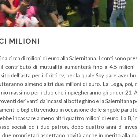
CI MILIONI
a circa di milioni di euro alla Salernitana. I conti sono pres
 il contributo di mutualità aumenterà fino a 4.5 milioni 
ito dell’asta per i diritti tv, per la quale Sky pare aver br
tteranno almeno altri due milioni di euro. La Lega, poi, 
remio massimo per i club che impiegheranno gli under 21. 
proventi derivanti da incassi al botteghino e la Salernitana
menti e biglietti venduti in occasione delle singole partite,
ebbe incassare almeno altri quattro milioni di euro. La B,
sse sociali ed i due patron, dopo quattro anni di inves
. I due proprietari aspettano novità anche in merito alla q