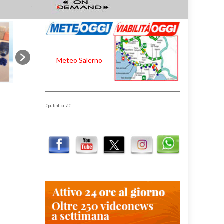
Meteo Salerno
#pubblicità#