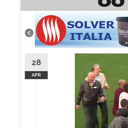
28
APR