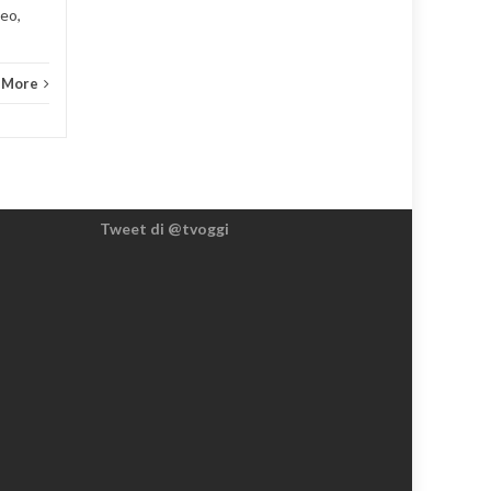
eo,
 More
Tweet di @tvoggi