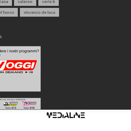
itana
salerno
serie b
el fuoco
vincenzo de luca
à