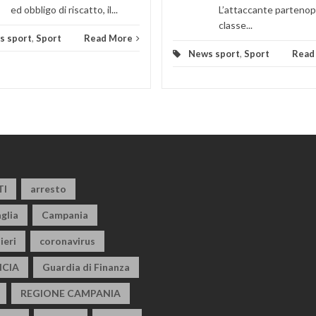
ed obbligo di riscatto, il...
L’attaccante partenop
classe...
s sport
,
Sport
Read More
News sport
,
Sport
Read
TI
arresto
glia
Campania
ieri
coronavirus
CIA
Guardia di Finanza
REGIONE CAMPANIA