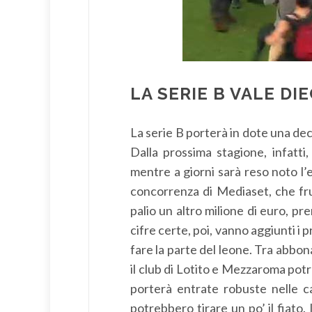
LA SERIE B VALE DIE
La serie B porterà in dote una decin
Dalla prossima stagione, infatti,
mentre a giorni sarà reso noto l’es
concorrenza di Mediaset, che fru
palio un altro milione di euro, p
cifre certe, poi, vanno aggiunti i 
fare la parte del leone. Tra abbona
il club di Lotito e Mezzaroma potr
porterà entrate robuste nelle ca
potrebbero tirare un po’ il fiato