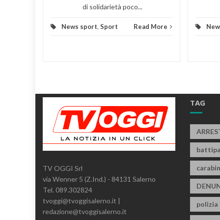
di solidarietà poco...
News sport
,
Sport
Read More
New
TAG
ARRES
battipa
carabin
TV OGGI Srl
via Wenner 5 (Z.Ind.) - 84131 Salerno
DENUN
Tel. 089.302824
tvoggi@tvoggisalerno.it |
polizia
redazione@tvoggisalerno.it