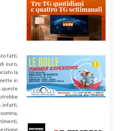
to fatti.
di euro,
uciato la
mette in
A queste
 potrebbe
 infatti,
 insomma,
timenti,
uestione