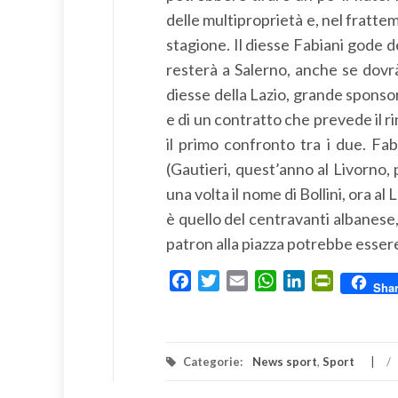
delle multiproprietà e, nel fratte
stagione. Il diesse Fabiani gode d
resterà a Salerno, anche se dovr
diesse della Lazio, grande sponsor
e di un contratto che prevede il 
il primo confronto tra i due. Fa
(Gautieri, quest’anno al Livorno,
una volta il nome di Bollini, ora 
è quello del centravanti albanese,
patron alla piazza potrebbe essere
Facebook
Twitter
Email
WhatsApp
LinkedIn
PrintFrien
Sha
Categorie:
News sport
,
Sport
/