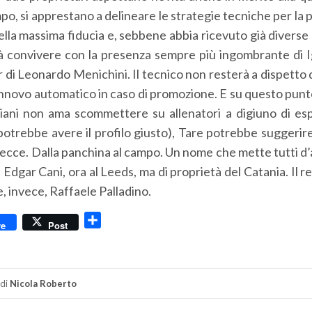
mpo, si apprestano a delineare le strategie tecniche per la
ella massima fiducia e, sebbene abbia ricevuto già diverse
à convivere con la presenza sempre più ingombrante di Ig
 di Leonardo Menichini. Il tecnico non resterà a dispetto 
rinnovo automatico in caso di promozione. E su questo punto
biani non ama scommettere su allenatori a digiuno di es
 potrebbe avere il profilo giusto), Tare potrebbe suggerir
al Lecce. Dalla panchina al campo. Un nome che mette tutti 
 Edgar Cani, ora al Leeds, ma di proprietà del Catania. Il r
, invece, Raffaele Palladino.
dly
Condividi
re
Post
di
Nicola Roberto