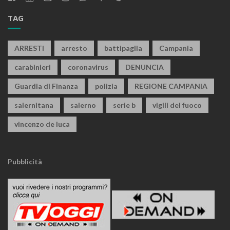
TAG
ARRESTI
arresto
battipaglia
Campania
carabinieri
coronavirus
DENUNCIA
Guardia di Finanza
polizia
REGIONE CAMPANIA
salernitana
salerno
serie b
vigili del fuoco
vincenzo de luca
Pubblicità