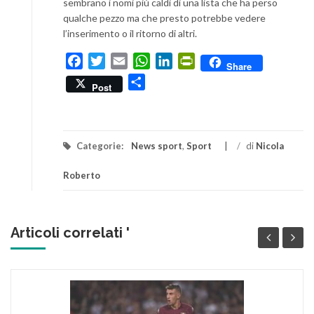
sembrano i nomi più caldi di una lista che ha perso
qualche pezzo ma che presto potrebbe vedere
l’inserimento o il ritorno di altri.
Facebook
Twitter
Email
WhatsApp
LinkedIn
PrintFriendly
Share
Condividi
Post
Categorie:
News sport
,
Sport
/
di
Nicola
Roberto
Articoli correlati '