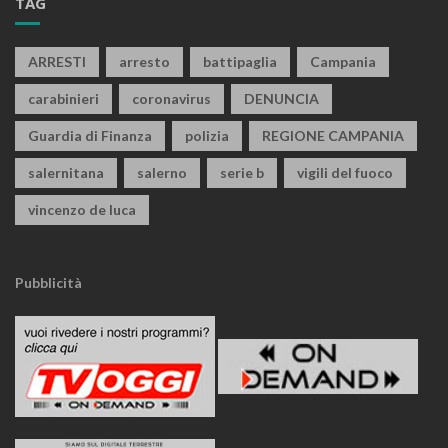
TAG
ARRESTI
arresto
battipaglia
Campania
carabinieri
coronavirus
DENUNCIA
Guardia di Finanza
polizia
REGIONE CAMPANIA
salernitana
salerno
serie b
vigili del fuoco
vincenzo de luca
Pubblicità