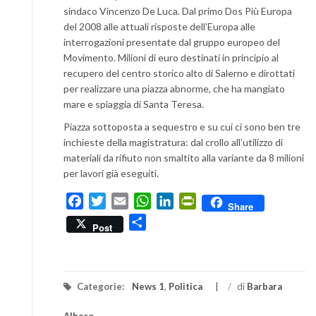
sindaco Vincenzo De Luca. Dal primo Dos Più Europa
del 2008 alle attuali risposte dell’Europa alle
interrogazioni presentate dal gruppo europeo del
Movimento. Milioni di euro destinati in principio al
recupero del centro storico alto di Salerno e dirottati
per realizzare una piazza abnorme, che ha mangiato
mare e spiaggia di Santa Teresa.
Piazza sottoposta a sequestro e su cui ci sono ben tre
inchieste della magistratura: dal crollo all’utilizzo di
materiali da rifiuto non smaltito alla variante da 8 milioni
per lavori già eseguiti.
Facebook
Twitter
Email
WhatsApp
LinkedIn
PrintFriendly
Share
Condividi
Post
Categorie:
News 1
,
Politica
/
di
Barbara