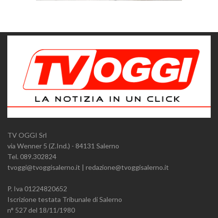
TV OGGI Srl
via Wenner 5 (Z.Ind.) - 84131 Salerno
Tel. 089.302824
tvoggi@tvoggisalerno.it | redazione@tvoggisalerno.it
P. Iva 01224820652
Iscrizione testata Tribunale di Salerno
n° 527 del 18/11/1980