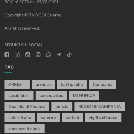
ROC n° 9073 del 29/08/2001
Copyright © TVOGGI Salerno.
All rights reserved.
SEGUICI SUI SOCIAL
TAG
ARRESTI
arresto
battipaglia
Campania
carabinieri
coronavirus
DENUNCIA
Guardia di Finanza
polizia
REGIONE CAMPANIA
salernitana
salerno
serie b
vigili del fuoco
vincenzo de luca