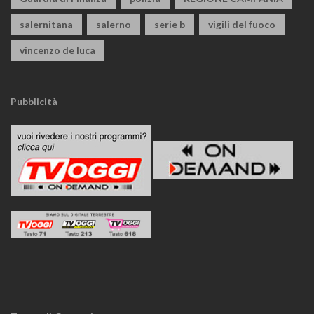
salernitana
salerno
serie b
vigili del fuoco
vincenzo de luca
Pubblicità