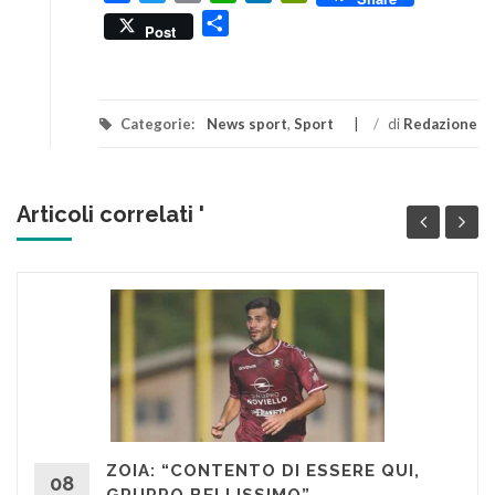
Condividi
Post
Categorie:
News sport
,
Sport
/
di
Redazione
Articoli correlati '
ZOIA: “CONTENTO DI ESSERE QUI,
08
GRUPPO BELLISSIMO”