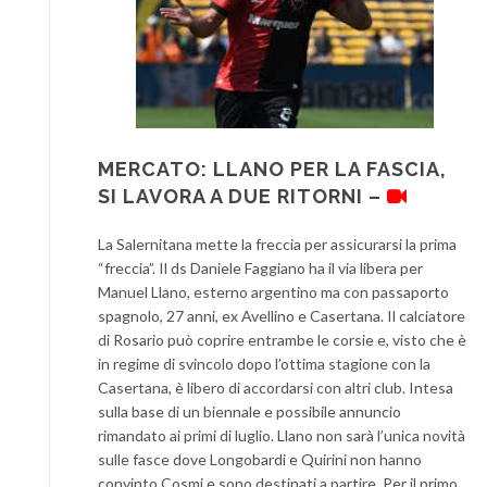
MERCATO: LLANO PER LA FASCIA,
SI LAVORA A DUE RITORNI –
La Salernitana mette la freccia per assicurarsi la prima
“freccia”. Il ds Daniele Faggiano ha il via libera per
Manuel Llano, esterno argentino ma con passaporto
spagnolo, 27 anni, ex Avellino e Casertana. Il calciatore
di Rosario può coprire entrambe le corsie e, visto che è
in regime di svincolo dopo l’ottima stagione con la
Casertana, è libero di accordarsi con altri club. Intesa
sulla base di un biennale e possibile annuncio
rimandato ai primi di luglio. Llano non sarà l’unica novità
sulle fasce dove Longobardi e Quirini non hanno
convinto Cosmi e sono destinati a partire. Per il primo