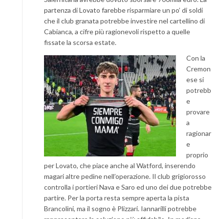
partenza di Lovato farebbe risparmiare un po’ di soldi
che il club granata potrebbe investire nel cartellino di
Cabianca, a cifre più ragionevoli rispetto a quelle
fissate la scorsa estate.
Con la
Cremon
ese si
potrebb
e
provare
a
ragionar
e
proprio
per Lovato, che piace anche al Watford, inserendo
magari altre pedine nell’operazione. Il club grigiorosso
controlla i portieri Nava e Saro ed uno dei due potrebbe
partire. Per la porta resta sempre aperta la pista
Brancolini, ma il sogno è Plizzari. Iannarilli potrebbe