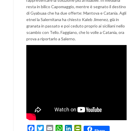
rappresentare la soluzione più affidabile. In mediana
resta in bilico Capomaggio, mentre è segnato il destino
di Gyabuaa che ha due offerte: Mantova e Catania. Agli
etnei la Salernitana ha chiesto Kaleb Jimenez, già in
granata in passato e poi ceduto proprio ai siciliani nello
scambio con Tello. Faggiano, che lo volle a Catania, ora
prova a riportarlo a Salerno.
Facebook
Twitter
Email
WhatsApp
LinkedIn
PrintFriendly
Share