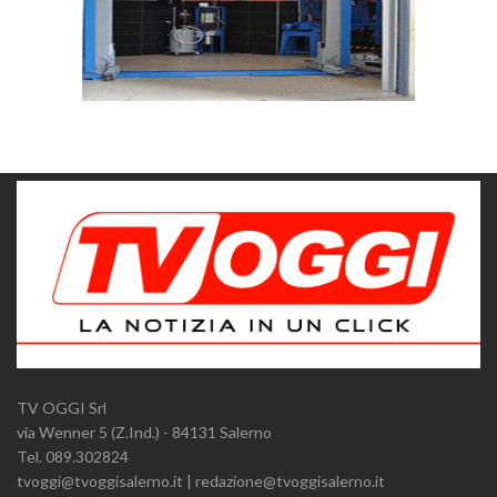
TV OGGI Srl
via Wenner 5 (Z.Ind.) - 84131 Salerno
Tel. 089.302824
tvoggi@tvoggisalerno.it | redazione@tvoggisalerno.it