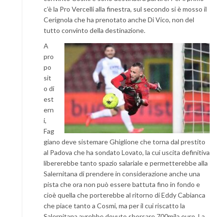
c’è la Pro Vercelli alla finestra, sul secondo si è mosso il
Cerignola che ha prenotato anche Di Vico, non del
tutto convinto della destinazione.
A
pro
po
sit
o di
est
ern
i,
Fag
giano deve sistemare Ghiglione che torna dal prestito
al Padova che ha sondato Lovato, la cui uscita definitiva
libererebbe tanto spazio salariale e permetterebbe alla
Salernitana di prendere in considerazione anche una
pista che ora non può essere battuta fino in fondo e
cioè quella che porterebbe al ritorno di Eddy Cabianca
che piace tanto a Cosmi, ma per il cui riscatto la
Salernitana avrebbe dovuto sborsare 700mila euro. La