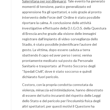
Salernitana per poi dileguarsi
. Tale evento ha generato
momenti di tensione, panico generalizzato ed
apprensione fra gli spettatori, e solo grazie al pronto
intervento delle Forze dell’ Ordine è stato possibile
riportare la calma. A conclusione delle attività
investigative effettuate della D.I.G.O.S. della Questura
di Brescia anche grazie alla visione delle immagini
registrare dall’impianto di video-sorveglianza dello
Stadio, è stato possibile
i
ndentificare l’autore del
gesto. La vittima, dopo essere caduta a terra
sbattendo il capo ed aver perso i sensi, veniva
prontamente medicato sul posto da Personale
Sanitario e trasportato al Pronto Soccorso degli
“Spedali Civili”, dove è stato soccorso e quindi
dichiarato fuori pericolo.
Costoro, con la propria condotta connotata da
violenza, minaccia ed intimidazione, hanno dimostrato
di essere del tutto incuranti del rispetto delle Leggi
dello Stato e del pericolo per l’incolumità fisica degli
altri spettatori; per questi motivi il Questore ha