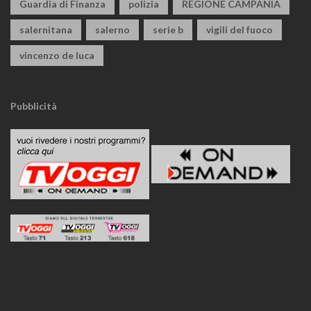
Guardia di Finanza
polizia
REGIONE CAMPANIA
salernitana
salerno
serie b
vigili del fuoco
vincenzo de luca
Pubblicità