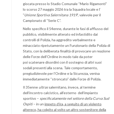
giocata presso lo Stadio Comunale “Mario Rigamonti”
lo scorso 27 maggio 2026 tra la Squadra locale e l’
”
Unione Sportiva Salernitana 1919
”, valevole per il
Campionato di “Serie C”.
Nello specifico il 54enne, durante le fasi di afflusso del
pubblico, visibilmente alterato ed infastidito dai
controlli di Polizia, ha aggredito verbalmente e
minacciato ripetutamente un Funzionario della Polizia di
Stato, con la deliberata finalità di provocare un reazione
delle Forze dell’Ordine in modo tale da poter
poi scatenare disordini con il sostegno di altri suoi
sodali presenti alla scena. Tale comportamento,
pregiudizievole per l’Ordine e la Sicurezza, veniva
immediatamente “stroncato” dalle Forze di Polizia.
Il 35enne
ultras
salernitano, invece, al termine
dell’incontro calcistico, all’esterno dell’impianto
sportivo –
specificatamente nel settore della Curva Sud
Ospiti
– in un
impeto d’ira, a seguito di un violento
altereco, ha colpito al volto un altro sostenitore della