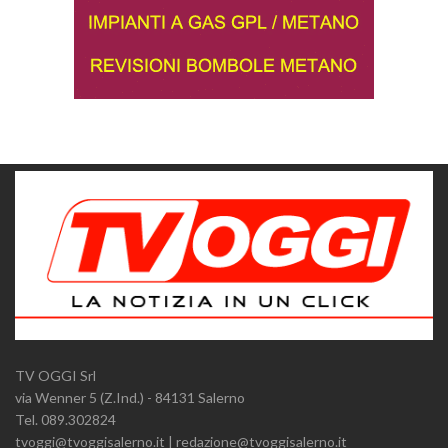
TV OGGI Srl
via Wenner 5 (Z.Ind.) - 84131 Salerno
Tel. 089.302824
tvoggi@tvoggisalerno.it | redazione@tvoggisalerno.it