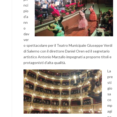
nci
pio
d’a
nn
o
dav
ver
o spettacolare per il Teatro Municipale Giuseppe Verdi
di Salerno con il direttore Daniel Oren ed il segretario
artistico Antonio Marzullo impegnati a proporre titoli e
protagonisti d’alta qualità.
La
pre
sti
gio
sa
co
mp
agi
ne