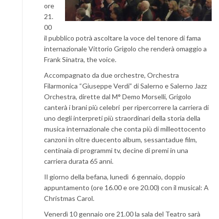
ore
21.
00
il pubblico potrà ascoltare la voce del tenore di fama
internazionale Vittorio Grigolo che renderà omaggio a
Frank Sinatra, the voice.
Accompagnato da due orchestre, Orchestra
Filarmonica “Giuseppe Verdi” di Salerno e Salerno Jazz
Orchestra, dirette dal M° Demo Morselli, Grigolo
canterà i brani più celebri per ripercorrere la carriera di
uno degli interpreti più straordinari della storia della
musica internazionale che conta più di milleottocento
canzoni in oltre duecento album, sessantadue film,
centinaia di programmi tv, decine di premi in una
carriera durata 65 anni.
Il giorno della befana, lunedì 6 gennaio, doppio
appuntamento (ore 16.00 e ore 20.00) con il musical: A
Christmas Carol.
Venerdì 10 gennaio ore 21.00 la sala del Teatro sarà