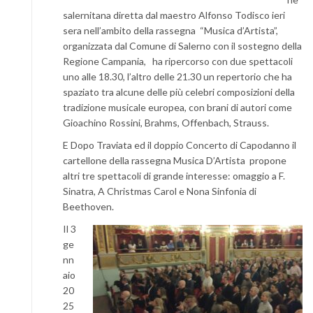
salernitana diretta dal maestro Alfonso Todisco ieri
sera nell’ambito della rassegna “Musica d’Artista”,
organizzata dal Comune di Salerno con il sostegno della
Regione Campania, ha ripercorso con due spettacoli
uno alle 18.30, l’altro delle 21.30 un repertorio che ha
spaziato tra alcune delle più celebri composizioni della
tradizione musicale europea, con brani di autori come
Gioachino Rossini, Brahms, Offenbach, Strauss.
E Dopo Traviata ed il doppio Concerto di Capodanno il
cartellone della rassegna Musica D’Artista propone
altri tre spettacoli di grande interesse: omaggio a F.
Sinatra, A Christmas Carol e Nona Sinfonia di
Beethoven.
Il 3
ge
nn
aio
20
25