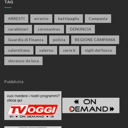
TAG
ARRESTI
arresto
battipaglia
Campania
carabinieri
coronavirus
DENUNCIA
Guardia di Finanza
polizia
REGIONE CAMPANIA
salernitana
salerno
serie b
vigili del fuoco
vincenzo de luca
Pubblicità