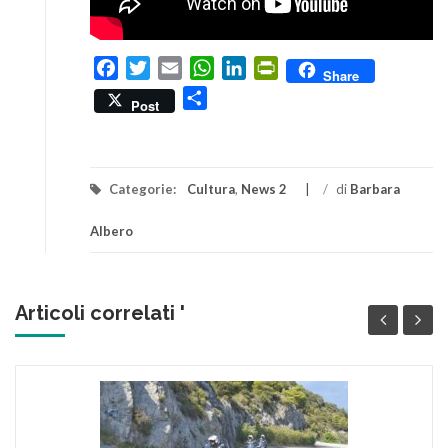
Facebook
Twitter
Email
WhatsApp
LinkedIn
PrintFriendly
Share
Condividi
Post
Categorie:
Cultura
,
News 2
/
di
Barbara
Albero
Articoli correlati '