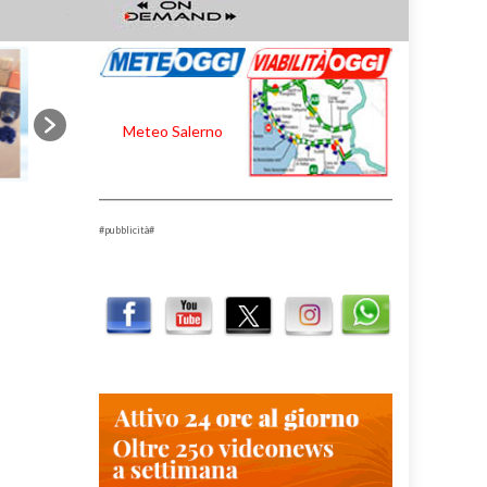
Meteo Salerno
#pubblicità#