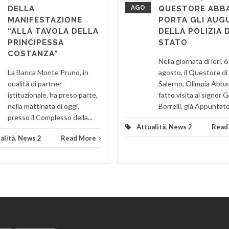
DELLA
AGO
QUESTORE ABB
MANIFESTAZIONE
PORTA GLI AUG
“ALLA TAVOLA DELLA
DELLA POLIZIA D
PRINCIPESSA
STATO
COSTANZA”
Nella giornata di ieri, 6
La Banca Monte Pruno, in
agosto, il Questore di
qualità di partner
Salerno, Olimpia Abba
istituzionale, ha preso parte,
fatto visita al signor
nella mattinata di oggi,
Borrelli, già Appuntato 
presso il Complesso della...
Attualità
,
News 2
Read
alità
,
News 2
Read More