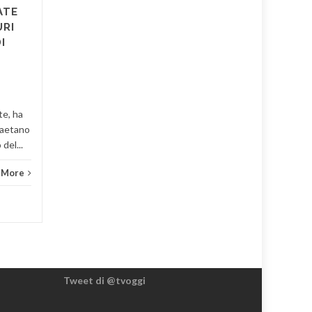
organizzato...
ATE
URI
Attualità
,
News 2
Read More
I
Crona
te, ha
 Gaetano
del...
 More
Tweet di @tvoggi