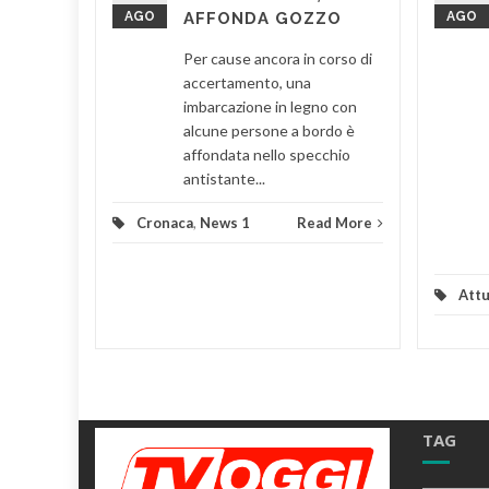
ntato un
AGO
AFFONDA GOZZO
AGO
la
lica e
Per cause ancora in corso di
 di...
accertamento, una
imbarcazione in legno con
d More
alcune persone a bordo è
affondata nello specchio
antistante...
Cronaca
,
News 1
Read More
Attu
TAG