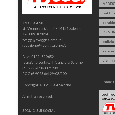
ARRES
battipa
carabin
TV OGGI Srl
via Wenner 5 (Z.Ind.) - 84131 Salerno
DENUN
Tel. 089.302824
tvoggi@tvoggisalerno.it |
polizia
redazione@tvoggisalerno.it
salern
P. Iva 01224820652
vigili d
Iscrizione testata Tribunale di Salerno
n° 527 del 18/11/1980
ROC n° 9073 del 29/08/2001
Pubblicit
Copyright © TVOGGI Salerno.
All rights reserved.
SEGUICI SUI SOCIAL