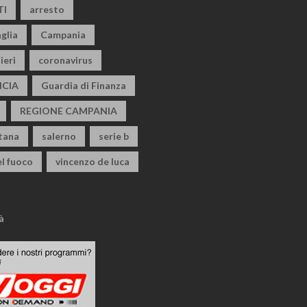
TI
arresto
glia
Campania
ieri
coronavirus
CIA
Guardia di Finanza
REGIONE CAMPANIA
itana
salerno
serie b
el fuoco
vincenzo de luca
à