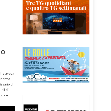
IO
 che aveva
ta norma
ssario di
oli di
Luca e