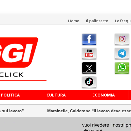
Vai
Home
Il palinsesto
Le freq
al
contenuto
POLITICA
CULTURA
ECONOMIA
”
Marcinelle, Calderone “Il lavoro deve essere più sicu