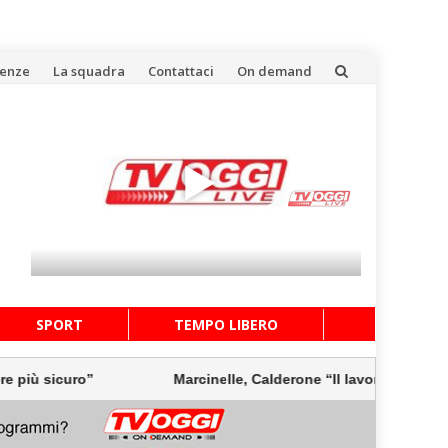
uenze
La squadra
Contattaci
On demand
SPORT
TEMPO LIBERO
ro”
Marcinelle, Calderone “Il lavoro deve essere più sic