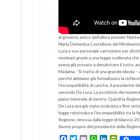
al governo amico dell’allora premier Matte
Maria Domenica Castellone del Movimento C
Luca a suo personale carrozzone per distrib
nominati grazie a una legge scellerata che 
aveva già provato a derubricare il tutto, a
Madama. “Si tratta di una grande idiozia – 
perché abbiamo già formalizzato la richiest
l’incompatibilità di cariche, il presidente
secondo De Luca. La posizione del numero 
piano triennale di rientro. Quindi la Reg
De Luca era già stata stralciata a fine se
legge reintroduce l’incompatibilità tra la f
Regione, rimossa dalla legge di bilancio 
favore proprio del presidente della Regi
Facebook
Twitter
Email
WhatsApp
LinkedIn
PrintFrien