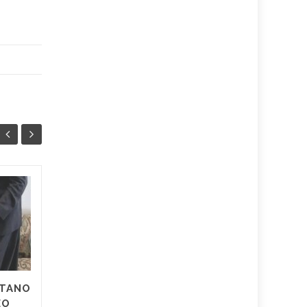
SANITA’ PRIVATA,
07
07
PRIMA LA PROTESTA
AGO
POI LE RISPOSTE –
AGO
Dopo la mobilitazione, i primi
risultati positivi. Si è tenuto
stamattina davanti alla sede
ETANO
dell'Asl Salerno il presidio
EO