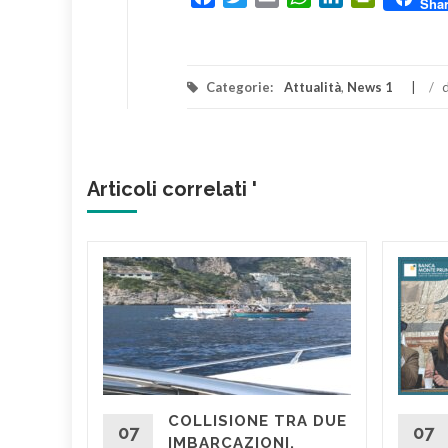
Sha
Categorie:
Attualità
,
News 1
/
d
Articoli correlati '
COMUNE
LA
NANZA
COLLISIONE TRA DUE
omunale
07
07
IMBARCAZIONI,