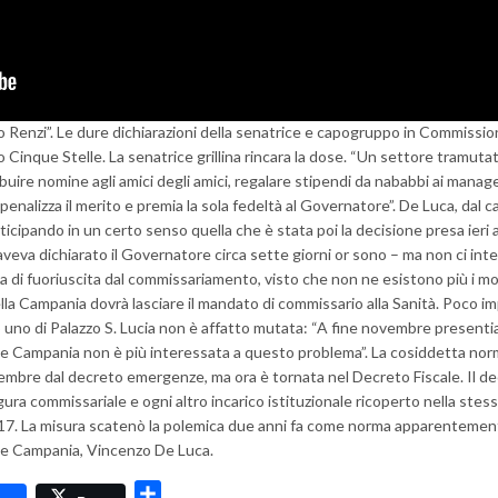
o Renzi”. Le dure dichiarazioni della senatrice e capogruppo in Commissio
inque Stelle. La senatrice grillina rincara la dose. “Un settore tramuta
uire nomine agli amici degli amici, regalare stipendi da nababbi ai manage
penalizza il merito e premia la sola fedeltà al Governatore”. De Luca, dal c
nticipando in un certo senso quella che è stata poi la decisione presa ieri 
aveva dichiarato il Governatore circa sette giorni or sono – ma non ci int
a di fuoriuscita dal commissariamento, visto che non ne esistono più i mo
 della Campania dovrà lasciare il mandato di commissario alla Sanità. Poco i
uno di Palazzo S. Lucia non è affatto mutata: “A fine novembre presentia
ione Campania non è più interessata a questo problema”. La cosiddetta nor
ttembre dal decreto emergenze, ma ora è tornata nel Decreto Fiscale. Il d
igura commissariale e ogni altro incarico istituzionale ricoperto nella stes
2017. La misura scatenò la polemica due anni fa come norma apparentemen
one Campania, Vincenzo De Luca.
dly
Condividi