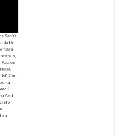
ne Sanità,
to da De
r fidati
anto suo,
a Palazzo
eressa,
tivi”. Con
mporta
mo il
ma Anti
ecreto
sa
te a