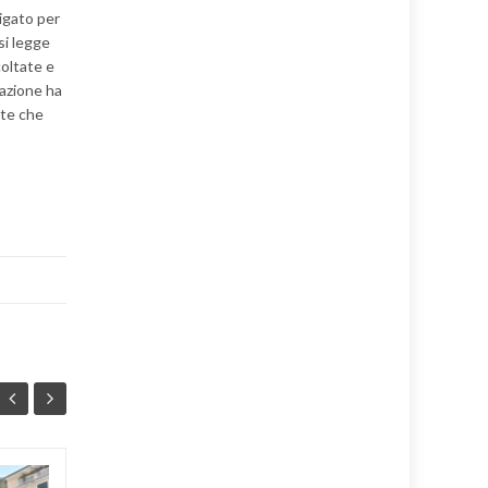
igato per
si legge
coltate e
sazione ha
nte che