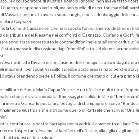
to, l’ex collaboratore di giustizia Romolo Ridosso, non aveva fatto ricors
i quattro, ricoprendo vari ruoli, ma non quello di esecutori materiali, avr
 di Vassallo, anche attraverso sopralluoghi, e poi al depistaggio delle inda
ticolare Cagnazzo.
ile, la Corte di Cassazione, che ha disposto l’annullamento degli arresti de
i dal tribunale del Riesame nei confronti di Cagnazzo, Cipriano e Cioffi, r
are sono state soprattutto le contraddizioni nelle quali sono caduti gli 
ità è stata messa in discussione dagli ‘ermellini’, oltre ad alcune lacune indi
sti.
veva notificato l’avviso di conclusione delle indagini a otto indagati: ora s
li inquirenti, per i quali Vassallo sarebbe stato assassinato perché stava
0 stava prendendo piede a Pollica, il comune cilentano di cui era primo c
e militare di Santa Maria Capua Vetere, è un ufficiale molto noto. Appena
ina Facebook è stata inondata di messaggi di solidarietà e di “bentornato”
anni mentre Giancarlo posta una bottiglia di champagne e scrive “Brindo a
almente giustizia sia” e altri come quello di Raffaele che scrive: “Una gi
io”.
i a continuare la nostra battaglia per la verità”, il commento di Ilaria Cri
re ad aspettarlo, insieme ai familiari dell’ufficiale, alla figlia e agli amici 
sti otto mesi di detenzione.