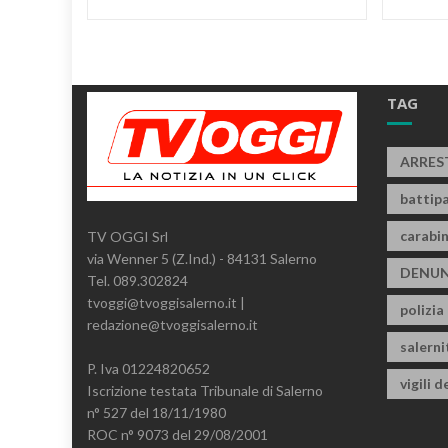
TAG
ARRES
battipa
carabin
TV OGGI Srl
via Wenner 5 (Z.Ind.) - 84131 Salerno
DENUN
Tel. 089.302824
tvoggi@tvoggisalerno.it |
polizia
redazione@tvoggisalerno.it
salern
P. Iva 01224820652
vigili d
Iscrizione testata Tribunale di Salerno
n° 527 del 18/11/1980
ROC n° 9073 del 29/08/2001