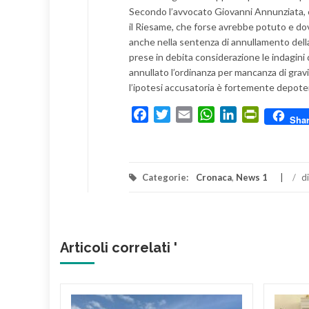
Secondo l’avvocato Giovanni Annunziata, c
il Riesame, che forse avrebbe potuto e dov
anche nella sentenza di annullamento della
prese in debita considerazione le indagini d
annullato l’ordinanza per mancanza di gravi
l’ipotesi accusatoria è fortemente depoten
Facebook
Twitter
Email
WhatsApp
LinkedIn
PrintFrien
Sha
Categorie:
Cronaca
,
News 1
/
d
Articoli correlati '