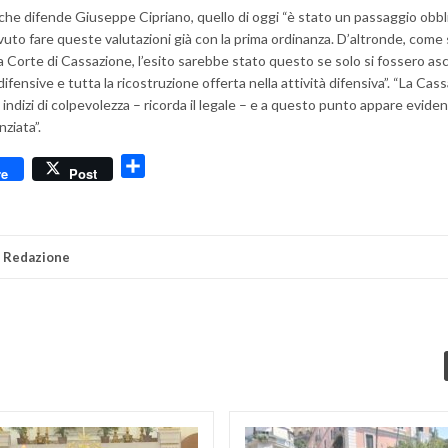
he difende Giuseppe Cipriano, quello di oggi “è stato un passaggio obbl
uto fare queste valutazioni già con la prima ordinanza. D’altronde, come 
 Corte di Cassazione, l’esito sarebbe stato questo se solo si fossero as
ifensive e tutta la ricostruzione offerta nella attività difensiva”. “La Cas
 indizi di colpevolezza – ricorda il legale – e a questo punto appare evide
ziata”.
dly
Condividi
re
Post
i
Redazione