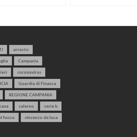
TI
arresto
glia
Campania
ieri
coronavirus
CIA
Guardia di Finanza
REGIONE CAMPANIA
itana
salerno
serie b
el fuoco
vincenzo de luca