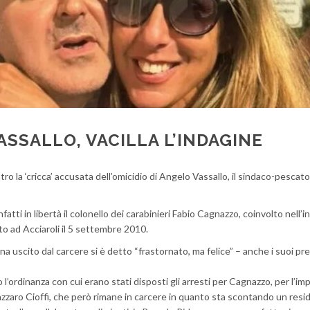
ASSALLO, VACILLA L’INDAGINE
tro la ‘cricca’ accusata dell’omicidio di Angelo Vassallo, il sindaco-pescato
fatti in libertà il colonello dei carabinieri Fabio Cagnazzo, coinvolto nell’i
to ad Acciaroli il 5 settembre 2010.
ena uscito dal carcere si è detto “frastornato, ma felice” – anche i suoi pr
o l’ordinanza con cui erano stati disposti gli arresti per Cagnazzo, per l’i
azzaro Cioffi, che però rimane in carcere in quanto sta scontando un resi