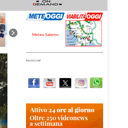
Meteo Salerno
#pubblicità#