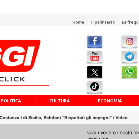
Vai
Home
Il palinsesto
Le freq
al
contenuto
POLITICA
CULTURA
ECONOMIA
cilia, Schifani “Rispettati gli impegni” / Video
Inaugura