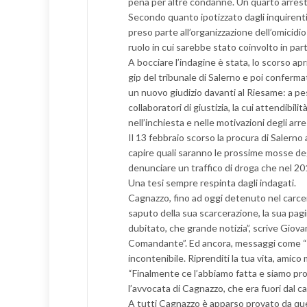
pena per altre condanne. Un quarto arresta
Secondo quanto ipotizzato dagli inquirenti 
preso parte all’organizzazione dell’omicidio
ruolo in cui sarebbe stato coinvolto in par
A bocciare l’indagine è stata, lo scorso apr
gip del tribunale di Salerno e poi confermat
un nuovo giudizio davanti al Riesame: a pes
collaboratori di giustizia, la cui attendibil
nell’inchiesta e nelle motivazioni degli arre
Il 13 febbraio scorso la procura di Salerno a
capire quali saranno le prossime mosse deg
denunciare un traffico di droga che nel 201
Una tesi sempre respinta dagli indagati.
Cagnazzo, fino ad oggi detenuto nel carcer
saputo della sua scarcerazione, la sua pag
dubitato, che grande notizia”, scrive Giov
Comandante”. Ed ancora, messaggi come “fin
incontenibile. Riprenditi la tua vita, amico m
“Finalmente ce l’abbiamo fatta e siamo pront
l’avvocata di Cagnazzo, che era fuori dal carce
A tutti Cagnazzo è apparso provato da que