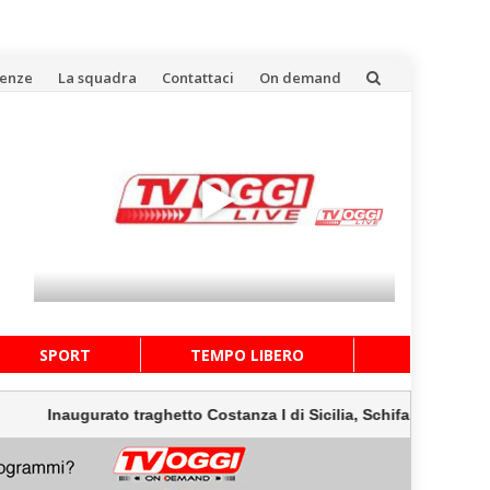
uenze
La squadra
Contattaci
On demand
SPORT
TEMPO LIBERO
to traghetto Costanza I di Sicilia, Schifani “Mantenuto impegni pr