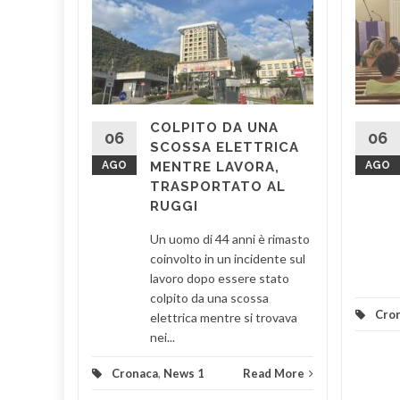
O DA
RMATO
, agenti
sti della
COLPITO DA UNA
 Salerno
06
06
SCOSSA ELETTRICA
Piazza
AGO
MENTRE LAVORA,
AGO
TRASPORTATO AL
RUGGI
d More
Un uomo di 44 anni è rimasto
coinvolto in un incidente sul
lavoro dopo essere stato
colpito da una scossa
Cro
elettrica mentre si trovava
nei...
Cronaca
,
News 1
Read More