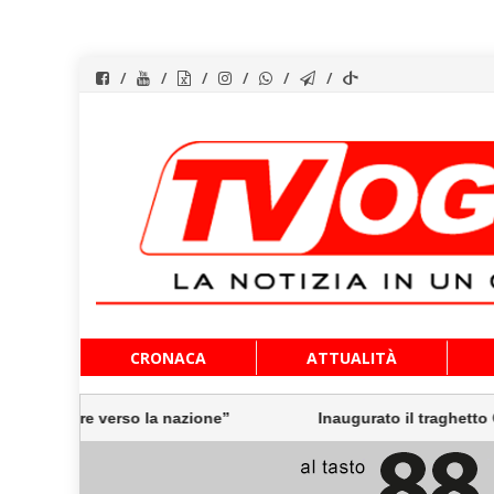
Vai
CRONACA
ATTUALITÀ
al
contenuto
rso la nazione”
Inaugurato il traghetto Costanza I di Si