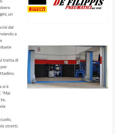
o.
ebbero
gini, un
cisi dal
inviando a
ex
viduate
i tratta di
 per
ittadino.
 si è
. “Mai
 te,
oia
scuolo,
più stretti.