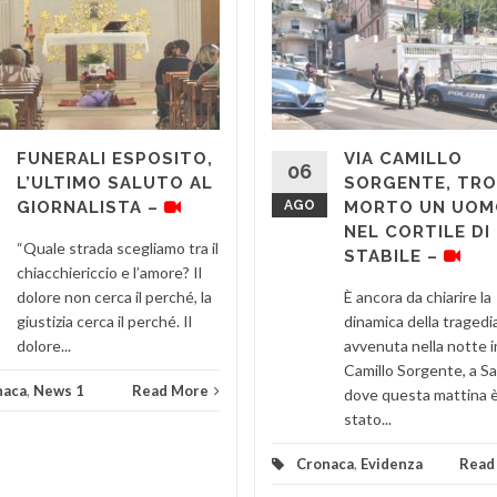
FUNERALI ESPOSITO,
VIA CAMILLO
06
L’ULTIMO SALUTO AL
SORGENTE, TR
GIORNALISTA –
AGO
MORTO UN UOM
NEL CORTILE DI
“Quale strada scegliamo tra il
STABILE –
chiacchiericcio e l’amore? Il
dolore non cerca il perché, la
È ancora da chiarire la
giustizia cerca il perché. Il
dinamica della tragedi
dolore...
avvenuta nella notte i
Camillo Sorgente, a Sa
naca
,
News 1
Read More
dove questa mattina 
stato...
Cronaca
,
Evidenza
Read