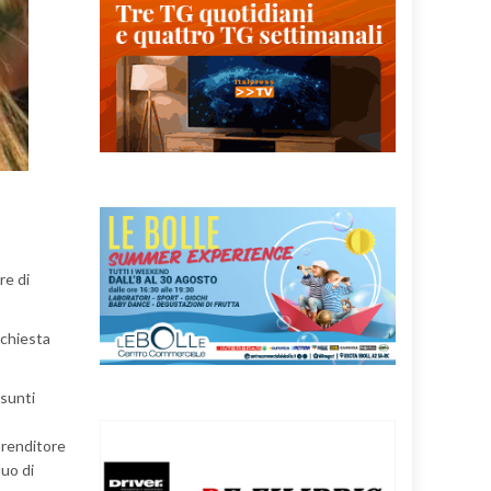
re di
nchiesta
esunti
mprenditore
duo di