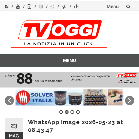
Menu
Vai
al
contenuto
MENU
Vai
al
contenuto
WhatsApp Image 2026-05-23 at
23
08.43.47
MAG