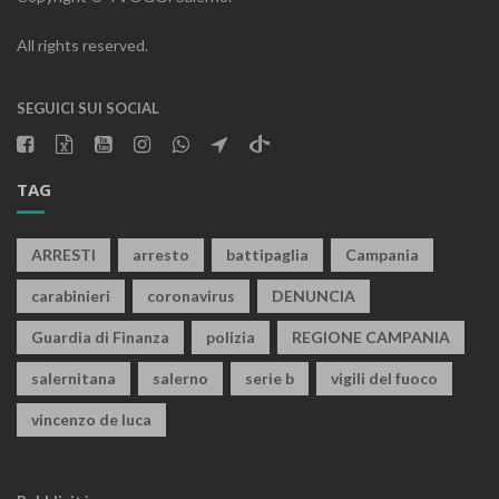
All rights reserved.
SEGUICI SUI SOCIAL
TAG
ARRESTI
arresto
battipaglia
Campania
carabinieri
coronavirus
DENUNCIA
Guardia di Finanza
polizia
REGIONE CAMPANIA
salernitana
salerno
serie b
vigili del fuoco
vincenzo de luca