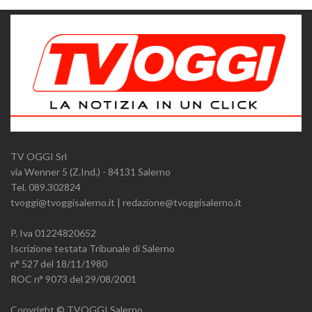
TV OGGI Srl
via Wenner 5 (Z.Ind.) - 84131 Salerno
Tel. 089.302824
tvoggi@tvoggisalerno.it | redazione@tvoggisalerno.it
P. Iva 01224820652
Iscrizione testata Tribunale di Salerno
n° 527 del 18/11/1980
ROC n° 9073 del 29/08/2001
Copyright © TVOGGI Salerno.