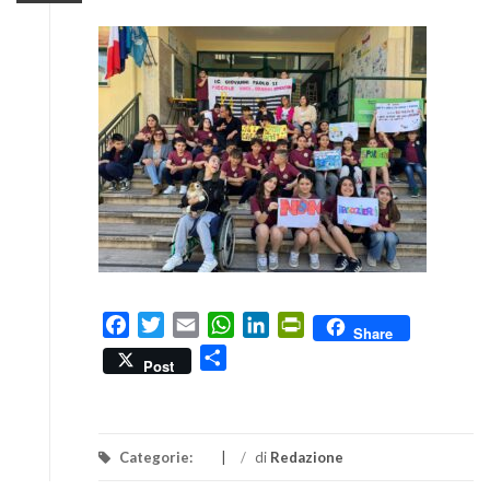
Facebook
Twitter
Email
WhatsApp
LinkedIn
PrintFriendly
Share
Condividi
Post
Categorie:
/
di
Redazione