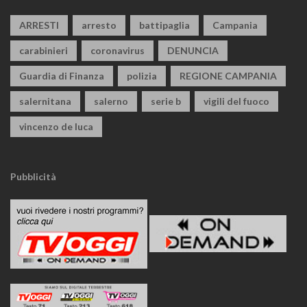
ARRESTI
arresto
battipaglia
Campania
carabinieri
coronavirus
DENUNCIA
Guardia di Finanza
polizia
REGIONE CAMPANIA
salernitana
salerno
serie b
vigili del fuoco
vincenzo de luca
Pubblicità