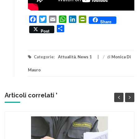
Facebook
Twitter
Email
WhatsApp
LinkedIn
PrintFriendly
Share
Condividi
Post
Categorie:
Attualità
,
News 1
/
di
Monica Di
Mauro
Articoli correlati '