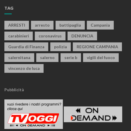
TAG
ARRESTI
arresto
battipaglia
Campania
carabinieri
coronavirus
DENUNCIA
Guardia di Finanza
polizia
REGIONE CAMPANIA
salernitana
salerno
serie b
vigili del fuoco
vincenzo de luca
Pubblicità