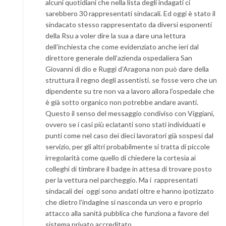
alcuni quotidiani che nella lista degli indagati ci
sarebbero 30 rappresentati sindacali. Ed oggi è stato il
sindacato stesso rappresentato da diversi esponenti
della Rsu a voler dire la sua a dare una lettura
dell’inchiesta che come evidenziato anche ieri dal
direttore generale dell’azienda ospedaliera San
Giovanni di dio e Ruggi d’Aragona non può dare della
struttura il regno degli assentisti. se fosse vero che un
dipendente su tre non va a lavoro allora l’ospedale che
è già sotto organico non potrebbe andare avanti.
Questo il senso del messaggio condiviso con Viggiani,
ovvero se i casi più eclatanti sono stati individuati e
punti come nel caso dei dieci lavoratori già sospesi dal
servizio, per gli altri probabilmente si tratta di piccole
irregolarità come quello di chiedere la cortesia ai
colleghi di timbrare il badge in attesa di trovare posto
per la vettura nel parcheggio. Ma i rappresentati
sindacali dei oggi sono andati oltre e hanno ipotizzato
che dietro l’indagine si nasconda un vero e proprio
attacco alla sanità pubblica che funziona a favore del
sistema privato accreditato.