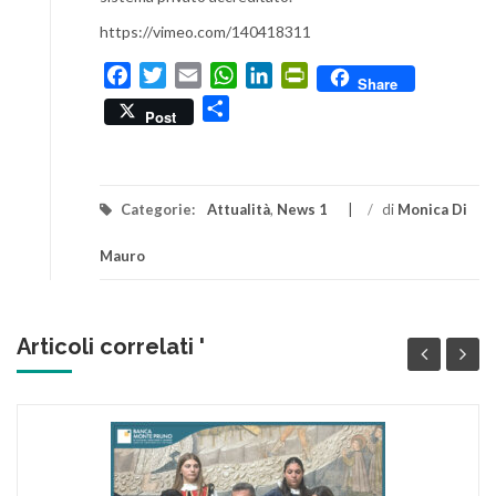
https://vimeo.com/140418311
Facebook
Twitter
Email
WhatsApp
LinkedIn
PrintFriendly
Share
Condividi
Post
Categorie:
Attualità
,
News 1
/
di
Monica Di
Mauro
Articoli correlati '