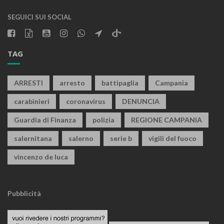
SEGUICI SUI SOCIAL
TAG
ARRESTI
arresto
battipaglia
Campania
carabinieri
coronavirus
DENUNCIA
Guardia di Finanza
polizia
REGIONE CAMPANIA
salernitana
salerno
serie b
vigili del fuoco
vincenzo de luca
Pubblicità