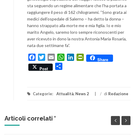
sta seguendo un regime alimentare che l’ha portata a
raggiungere il peso di 162 chilogrammi. “Sono grata ai
medici dell’ospedale di Salerno – ha detto la donna –
hanno strappato alla morte me e mia figlia. Io e mio
marito Angelo, saremo loro sempre riconoscenti per
aver ricevuto in dono la nostra Antonia Maria Rosaria,
nata due settimane fa”.
Facebook
Twitter
Email
WhatsApp
LinkedIn
PrintFriendly
Share
Condividi
Post
Categorie:
Attualità
,
News 2
/
di
Redazione
Articoli correlati '