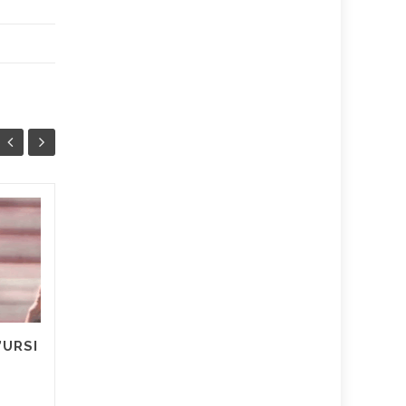
SALERNITANA:
04
03
FAGGIANO PIAZZA
AGO
ALTRI DUE COLPI –
AGO
Jonas Heinz e Mattia
Mastrovito hanno firmato
contratti triennali. Riccardo
’URSI
Zoia dovrà convincere la
Salernitana a trasformare il
prestito...