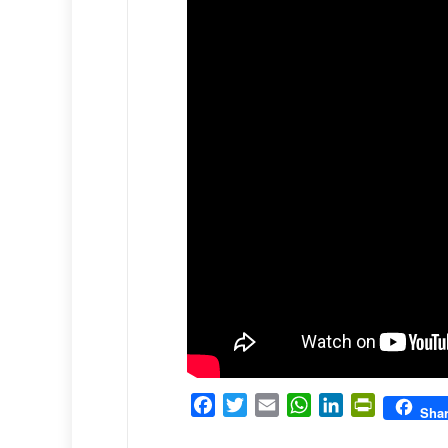
Facebook
Twitter
Email
WhatsApp
LinkedIn
PrintFrien
Sha