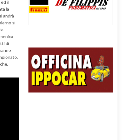
ed il
ta la
si andrà
alerno si
ta.
domenica
tti di
a hanno
ampionato.
 che,