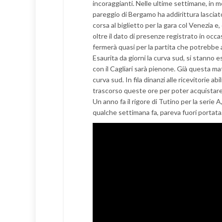
incoraggianti. Nelle ultime settimane, in mo
pareggio di Bergamo ha addirittura lasciato
corsa al biglietto per la gara col Venezia e, 
oltre il dato di presenze registrato in occas
fermerà quasi per la partita che potrebbe a
Esaurita da giorni la curva sud, si stanno e
con il Cagliari sarà pienone. Già questa matt
curva sud. In fila dinanzi alle ricevitorie ab
trascorso queste ore per poter acquistare
Un anno fa il rigore di Tutino per la serie 
qualche settimana fa, pareva fuori portata