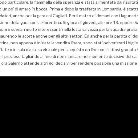
do particolare, la fiammella della speranza è stata alimentata dai risultati 
 un po’ di amaro in bocca. Prima e dopo la trasferta in Lombardia, è scatta
da ieri, anche per la gara col Cagliari. Per il match di domani con i lagunari 
ione della gara con la Fiorentina. Si gioca di giovedì, alle ore 18, eppure S
prire scenari molto interessanti nella lotta salvezza per la squadra grana
saurendo le scorte anche per gli altri settori. Ed anche per la partita di 
ina, non appena è iniziata la vendita libera, sono stati polverizzati i biglie
ilitate o in sala d’attesa virtuale per l’acquisto on line: così i tifosi granat
 il prezioso tagliando al fine di non mancare nel momento decisivo del c
A, ora Salerno attende altri gol decisivi per rendere possibile una missione
.