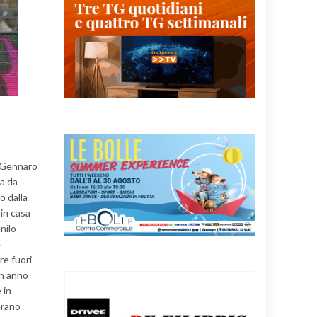
1 Gennaro
ra da
o dalla
 in casa
nilo
e
re fuori
Un anno
 in
erano