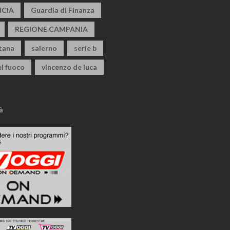
CIA
Guardia di Finanza
REGIONE CAMPANIA
itana
salerno
serie b
el fuoco
vincenzo de luca
à