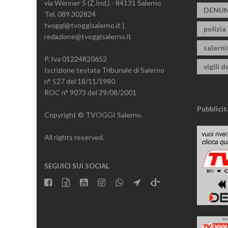
via Wenner 5 (Z.Ind.) - 84131 Salerno
DENUN
Tel. 089.302824
tvoggi@tvoggisalerno.it |
polizia
redazione@tvoggisalerno.it
salern
P. Iva 01224820652
vigili d
Iscrizione testata Tribunale di Salerno
n° 527 del 18/11/1980
ROC n° 9073 del 29/08/2001
Pubblicit
Copyright © TVOGGI Salerno.
All rights reserved.
SEGUICI SUI SOCIAL