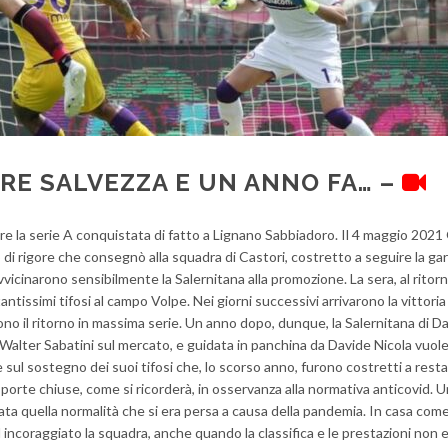
RE SALVEZZA E UN ANNO FA… –
re la serie A conquistata di fatto a Lignano Sabbiadoro. Il 4 maggio 202
di rigore che consegnò alla squadra di Castori, costretto a seguire la ga
vvicinarono sensibilmente la Salernitana alla promozione. La sera, al ritorn
 tantissimi tifosi al campo Volpe. Nei giorni successivi arrivarono la vittoria
ono il ritorno in massima serie. Un anno dopo, dunque, la Salernitana di Da
i Walter Sabatini sul mercato, e guidata in panchina da Davide Nicola vuol
sul sostegno dei suoi tifosi che, lo scorso anno, furono costretti a resta
 porte chiuse, come si ricorderà, in osservanza alla normativa anticovid. 
ata quella normalità che si era persa a causa della pandemia. In casa come
 incoraggiato la squadra, anche quando la classifica e le prestazioni non 