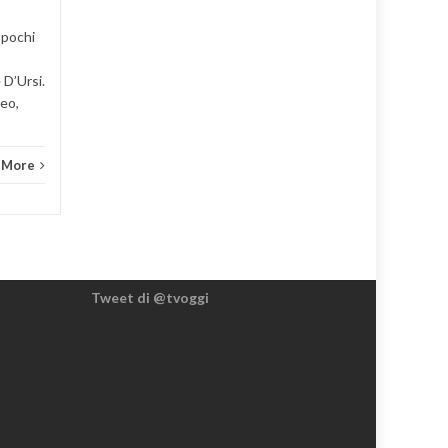
News sport
,
Sport
Read More
News 
 pochi
 D’Ursi.
eo,
 More
Tweet di @tvoggi