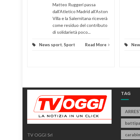
Matteo Ruggeri passa
d More
dall’Atletico Madrid all’Aston
Villa e la Salernitana riceverà
come residuo del contributo
di solidarietà poco...
News sport
,
Sport
Read More
New
TAG
ARRES
battipa
carabin
TV OGGI Srl