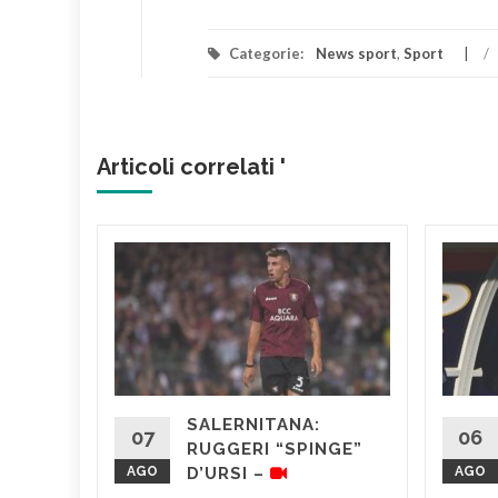
Categorie:
News sport
,
Sport
/
Articoli correlati '
D’URSI
RE –
nio
l
SALERNITANA:
di una
07
06
RUGGERI “SPINGE”
il ds
AGO
D’URSI –
AGO