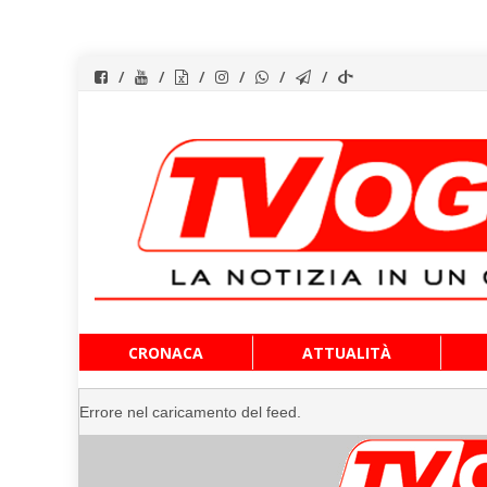
Vai
CRONACA
ATTUALITÀ
al
contenuto
Errore nel caricamento del feed.