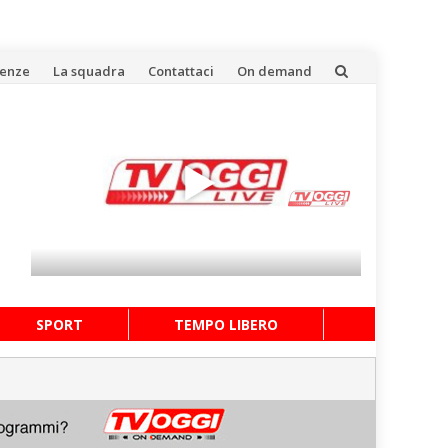
uenze
La squadra
Contattaci
On demand
SPORT
TEMPO LIBERO