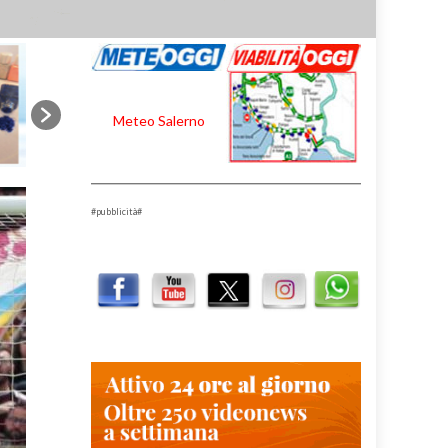
Meteo Salerno
#pubblicità#