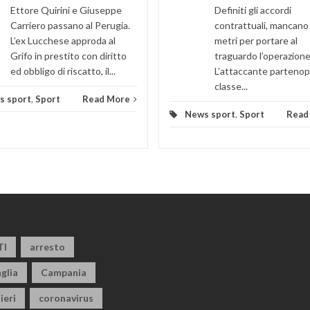
Ettore Quirini e Giuseppe
Definiti gli accordi
Carriero passano al Perugia.
contrattuali, mancano
L’ex Lucchese approda al
metri per portare al
Grifo in prestito con diritto
traguardo l’operazione
ed obbligo di riscatto, il...
L’attaccante partenop
classe...
s sport
,
Sport
Read More
News sport
,
Sport
Read
TI
arresto
glia
Campania
ieri
coronavirus