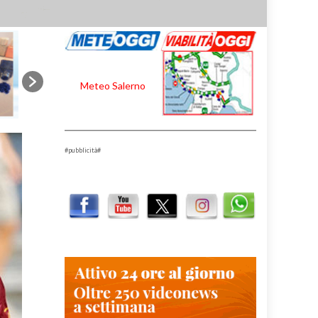
Meteo Salerno
#pubblicità#