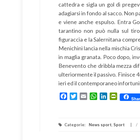
cattedra e sigla un gol di pregev
adagiarsi in fondo al sacco. Non pa
e viene anche espulso. Entra Gori
tarantino non può nulla sul tiro
figuraccia e la Salernitana comp
Menichini lancia nella mischia Cris
in maglia granata. Poco dopo, inv
Benevento che dribbla mezza difes
ulteriormente il passivo. Finisce 4
ieri ed il contemporaneo infortunio
Facebook
Twitter
Email
WhatsApp
LinkedIn
PrintFrien
Sha
Categorie:
News sport
,
Sport
/