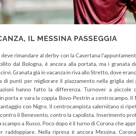
CANZA, IL MESSINA PASSEGGIA
 deve rimandare al derby con la Casertana l’appuntament
tabilito dal Bologna, è ancora alla portata, ma i granata 
scirvi. Granata già in vacanza in riva allo Stretto, dove erano
ia di punti per migliorare il piazzamento nella griglia dei
azioni hanno fatto la differenza. Turnover a piccole 
in porta e vara la coppia Bovo-Pestrin a centrocampo. Il
 vantaggio con Nigro. Il centrocampista salernitano si rip
contro il Benevento, contro la capolista. Inserimento pro
 scampo a Russo. Poco dopo è il turno di Corona che appro
per raddoppiare. Nella ripresa è ancora Messina. Corona