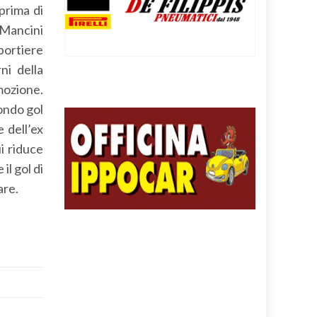
prima di
a Mancini
portiere
ni della
mozione.
condo gol
 dell’ex
i riduce
il gol di
are.