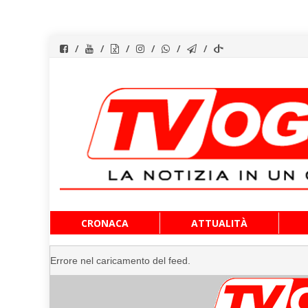
Vai
CRONACA
ATTUALITÀ
al
contenuto
Errore nel caricamento del feed.