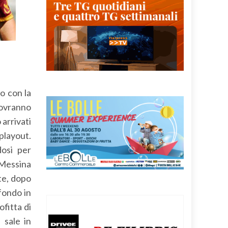
o con la
dovranno
 arrivati
 playout.
dosi per
 Messina
ete, dopo
fondo in
fitta di
 sale in