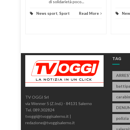
di solidarietà poco...
News sport
,
Sport
Read More
New
TAG
ARRES
battipa
carabin
TV OGGI Srl
via Wenner 5 (Z.Ind.) - 84131 Salerno
DENUN
Tel. 089.302824
tvoggi@tvoggisalerno.it |
polizia
redazione@tvoggisalerno.it
salern