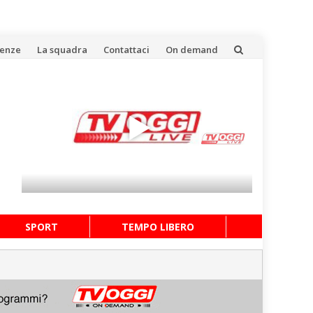
uenze
La squadra
Contattaci
On demand
SPORT
TEMPO LIBERO