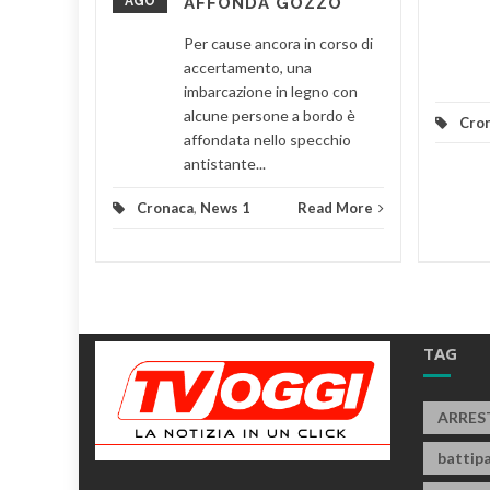
AGO
AFFONDA GOZZO
a
trovava
Per cause ancora in corso di
accertamento, una
imbarcazione in legno con
d More
alcune persone a bordo è
Cro
affondata nello specchio
antistante...
Cronaca
,
News 1
Read More
TAG
ARRES
battipa