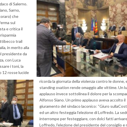
daco di Salerno.
lano, Sarno,
oraro) che
ferma sul
 e critica il
 risparmia
attibecco tra
il
ia, in merito alla
el presidente da
za, con Luca
sare i toni, la
o 12 rosse lucide
ricorda la giornata della violenza contro le donne, 
standing ovation rende omaggio alle vittime. Un l
applauso invece sottolinea il dolore per la scompa
Alfonso Siano. Un primo applauso aveva accolto il
giuramento del sindaco laconico: “Giuro sulla
Cost
ed un altro festeggia l’elezione di Loffredo. La sed
interrompe per festeggiare, con dolci fatti arrivar
Loffredo, l’elezione del presidente del consiglio e