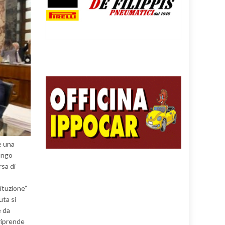
e una
ungo
rsa di
ituzione”
uta si
e da
 riprende