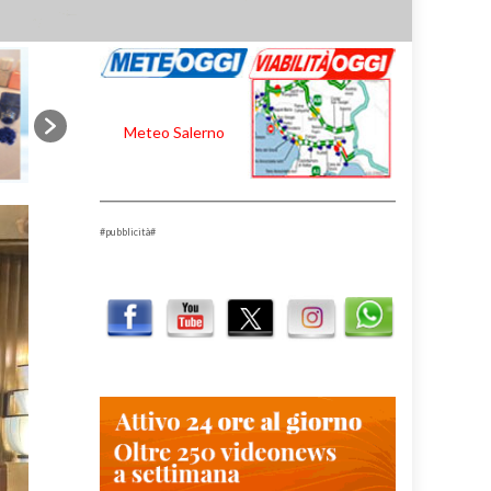
Meteo Salerno
#pubblicità#