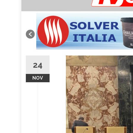
24
NOV