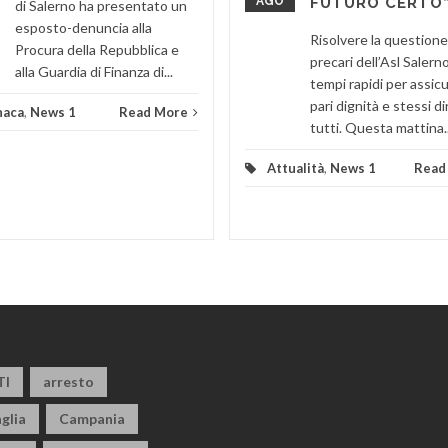
AGO
FUTURO CERTO
di Salerno ha presentato un
esposto-denuncia alla
Risolvere la questione
Procura della Repubblica e
precari dell’Asl Salerno
alla Guardia di Finanza di...
tempi rapidi per assic
pari dignità e stessi dir
naca
,
News 1
Read More
tutti. Questa mattina..
Attualità
,
News 1
Read
TI
arresto
glia
Campania