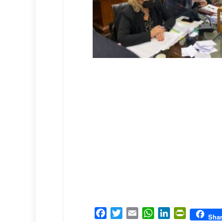
Facebook
Twitter
Email
WhatsApp
LinkedIn
PrintFrien
Sha