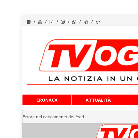
Vai
CRONACA
ATTUALITÀ
al
contenuto
Errore nel caricamento del feed.