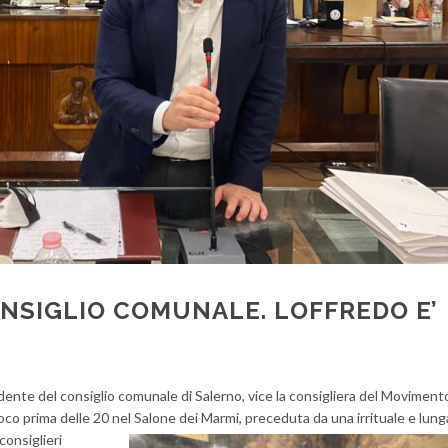
NSIGLIO COMUNALE. LOFFREDO E’
idente del consiglio comunale di Salerno, vice la consigliera del Movimen
 poco prima delle 20 nel Salone dei Marmi, preceduta da una
irrituale e lung
consiglieri