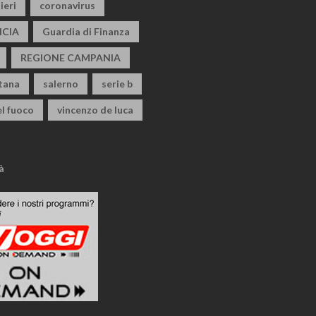
ieri
coronavirus
CIA
Guardia di Finanza
REGIONE CAMPANIA
itana
salerno
serie b
el fuoco
vincenzo de luca
à