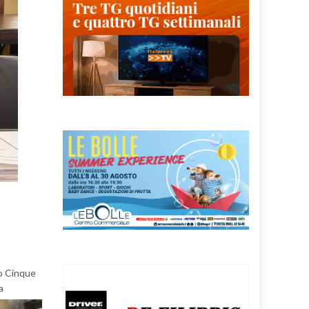
to Cinque
a