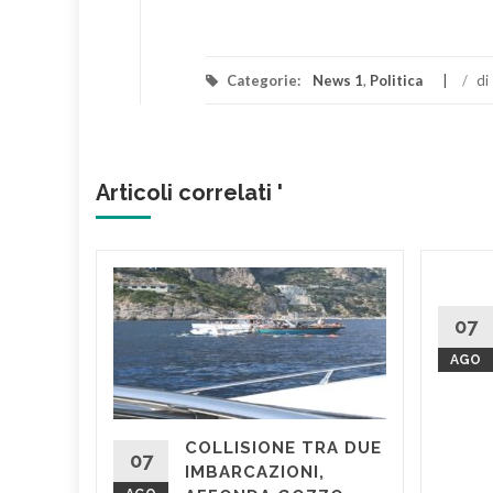
Categorie:
News 1
,
Politica
/
di
Articoli correlati '
NA
RICA
07
A,
AGO
 AL
è rimasto
COLLISIONE TRA DUE
ente sul
07
IMBARCAZIONI,
stato