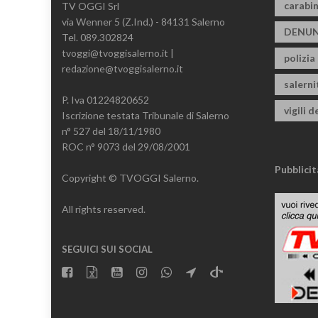
carabin
TV OGGI Srl
via Wenner 5 (Z.Ind.) - 84131 Salerno
DENUN
Tel. 089.302824
tvoggi@tvoggisalerno.it |
polizia
redazione@tvoggisalerno.it
salern
P. Iva 01224820652
vigili d
Iscrizione testata Tribunale di Salerno
n° 527 del 18/11/1980
ROC n° 9073 del 29/08/2001
Pubblicit
Copyright © TVOGGI Salerno.
All rights reserved.
SEGUICI SUI SOCIAL