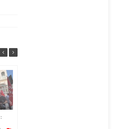
LUNGOMARE, DE
07
06
LUCA RITORNA
AGO
“SCERIFFO” –
AGO
Vincenzo De Luca torna
sceriffo, anche di sera e sul
lungomare di Salerno. Le
:
immagini effettuate ieri sera,
pubblicate inizialmente dalla...