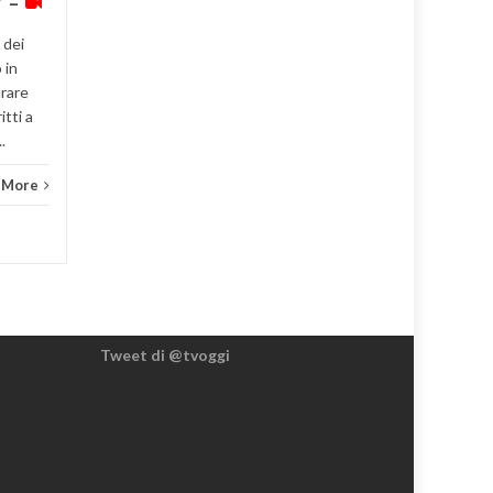
” –
Cronaca
,
News 1
Read More
 dei
 in
urare
Crona
itti a
.
 More
Tweet di @tvoggi