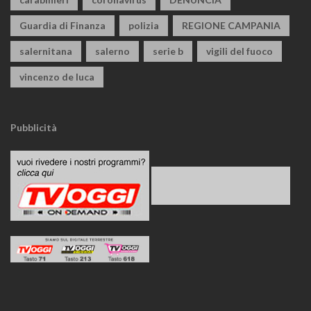
Guardia di Finanza
polizia
REGIONE CAMPANIA
salernitana
salerno
serie b
vigili del fuoco
vincenzo de luca
Pubblicità