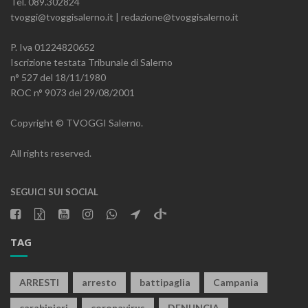
Tel. 089.302824
tvoggi@tvoggisalerno.it | redazione@tvoggisalerno.it
P. Iva 01224820652
Iscrizione testata Tribunale di Salerno
n° 527 del 18/11/1980
ROC n° 9073 del 29/08/2001
Copyright © TVOGGI Salerno.
All rights reserved.
SEGUICI SUI SOCIAL
TAG
ARRESTI
arresto
battipaglia
Campania
carabinieri
coronavirus
DENUNCIA