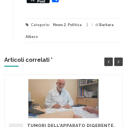
Post
Categorie:
News 2
,
Politica
/
di
Barbara
Albero
Articoli correlati '
TUMORI DELL’APPARATO DIGERENTE,