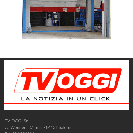
TV OGGI Srl
via Wenner 5 (Z.Ind.) - 84131 Salerno