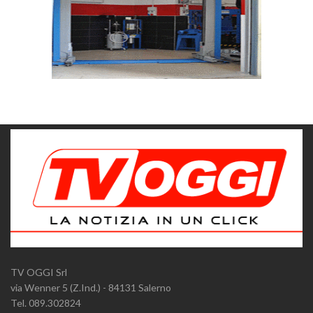
TV OGGI Srl
via Wenner 5 (Z.Ind.) - 84131 Salerno
Tel. 089.302824