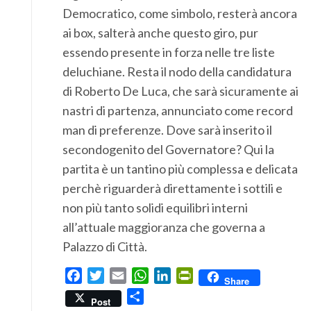
Democratico, come simbolo, resterà ancora
ai box, salterà anche questo giro, pur
essendo presente in forza nelle tre liste
deluchiane. Resta il nodo della candidatura
di Roberto De Luca, che sarà sicuramente ai
nastri di partenza, annunciato come record
man di preferenze. Dove sarà inserito il
secondogenito del Governatore? Qui la
partita è un tantino più complessa e delicata
perchè riguarderà direttamente i sottili e
non più tanto solidi equilibri interni
all’attuale maggioranza che governa a
Palazzo di Città.
Facebook
Twitter
Email
WhatsApp
LinkedIn
PrintFriendly
Share
Condividi
Post