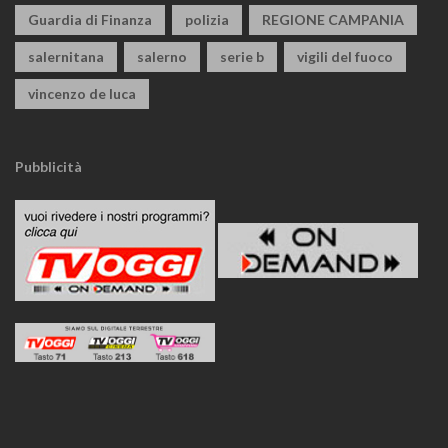
Guardia di Finanza
polizia
REGIONE CAMPANIA
salernitana
salerno
serie b
vigili del fuoco
vincenzo de luca
Pubblicità