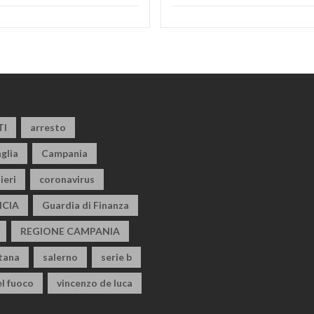
TI
arresto
glia
Campania
ieri
coronavirus
CIA
Guardia di Finanza
REGIONE CAMPANIA
itana
salerno
serie b
el fuoco
vincenzo de luca