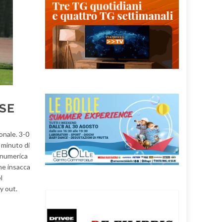
ESE
onale. 3-0
o minuto di
à numerica
che insacca
l
y out.