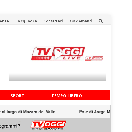
uenze
La squadra
Contattaci
On demand
SPORT
TEMPO LIBERO
go di Mazara del Vallo
Pole di Jorge Martin a Silversto