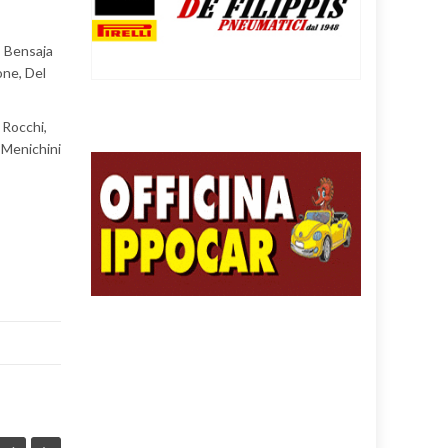
, Bensaja
one, Del
, Rocchi,
. Menichini