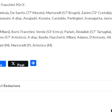
 Franchini 90+3′.
ia, De Santis (77′ Murolo); Martorelli (57′ Brogni), Zanini (72′ Cretella)
mmasini. A disp. Avogadri, Konate, Castaldo, Perlingieri, Scanagatta, Iann
ani), Borri, Franchini, Verde (53′ Errico), Parlati, Abdallah (57′ Tartaglia)
(57′ Artistico). A disp. Basile, Fiaschetti, Milani, Adamo, D’Antonio. All
i (M), Martorelli (P), Artistico (M).
dly
Condividi
re
Post
di
Redazione