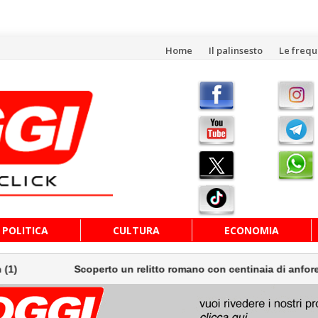
Vai
Home
Il palinsesto
Le freq
al
contenuto
POLITICA
CULTURA
ECONOMIA
Scoperto un relitto romano con centinaia di anfore al lar