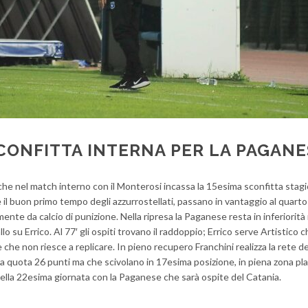
SCONFITTA INTERNA PER LA PAGAN
he nel match interno con il Monterosi incassa la 15esima sconfitta stagi
nte il buon primo tempo degli azzurrostellati, passano in vantaggio al quart
ente da calcio di punizione. Nella ripresa la Paganese resta in inferiorit
lo su Errico. Al 77′ gli ospiti trovano il raddoppio; Errico serve Artistico 
 che non riesce a replicare. In pieno recupero Franchini realizza la rete de
 a quota 26 punti ma che scivolano in 17esima posizione, in piena zona pla
della 22esima giornata con la Paganese che sarà ospite del Catania.