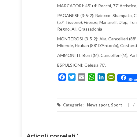
MARCATORI: 45’+4′ Rocchi, 77′ Artistico,
PAGANESE (3-5-2): Baiocco; Sbampato, Celes
(57′ Tissone), Firenze, Manarelli; Diop, To
Regno. All. Grassadonia
MONTEROSI (3-5-2): Alia, Cancellieri (88′ Mil
Mbende, Ekuban (88′ D’Antonio), Costantino 
AMMONITI: Borri (M), Cancellieri (M), Parlat
ESPULSIONI: Celesia 70′.
Facebook
Twitter
Email
WhatsApp
LinkedIn
PrintFrien
Sha
Categorie:
News sport
,
Sport
/
Articoli correlati '