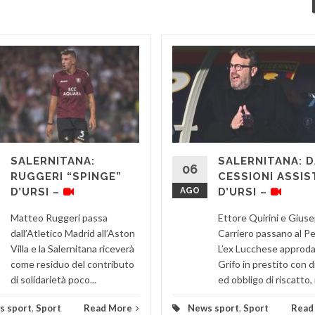
SALERNITANA:
SALERNITANA: 
06
RUGGERI “SPINGE”
CESSIONI ASSIS
D’URSI –
AGO
D’URSI –
Matteo Ruggeri passa
Ettore Quirini e Gius
dall’Atletico Madrid all’Aston
Carriero passano al Pe
Villa e la Salernitana riceverà
L’ex Lucchese approda
come residuo del contributo
Grifo in prestito con d
di solidarietà poco...
ed obbligo di riscatto, il
s sport
,
Sport
Read More
News sport
,
Sport
Read