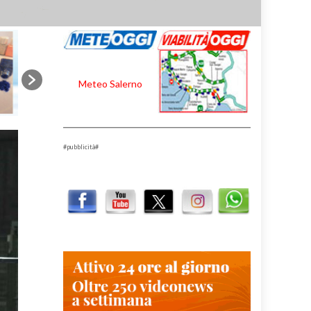
Meteo Salerno
#pubblicità#