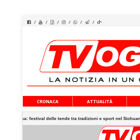
Vai
CRONACA
ATTUALITÀ
al
contenuto
Cina: festival delle tende tra tradizioni e sport nel Sichuan (1)