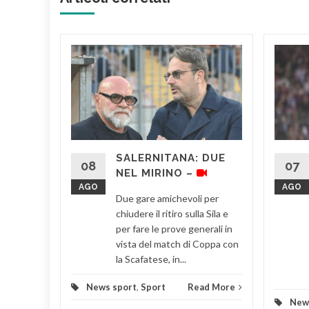
ZZA
PI –
a
rmato
Riccardo
SALERNITANA: DUE
e la
08
07
NEL MIRINO –
mare il
AGO
AGO
Due gare amichevoli per
chiudere il ritiro sulla Sila e
d More
per fare le prove generali in
vista del match di Coppa con
la Scafatese, in...
News sport
,
Sport
Read More
New