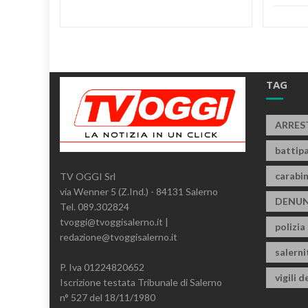
TAG
ARRES
battipa
carabin
TV OGGI Srl
via Wenner 5 (Z.Ind.) - 84131 Salerno
DENUN
Tel. 089.302824
tvoggi@tvoggisalerno.it |
polizia
redazione@tvoggisalerno.it
salern
P. Iva 01224820652
vigili d
Iscrizione testata Tribunale di Salerno
n° 527 del 18/11/1980